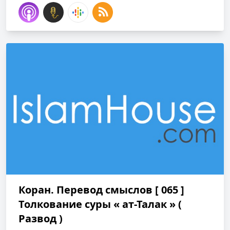
Коран. Перевод смыслов [ 065 ]
Толкование cуры « ат-Талак » (
Развод )