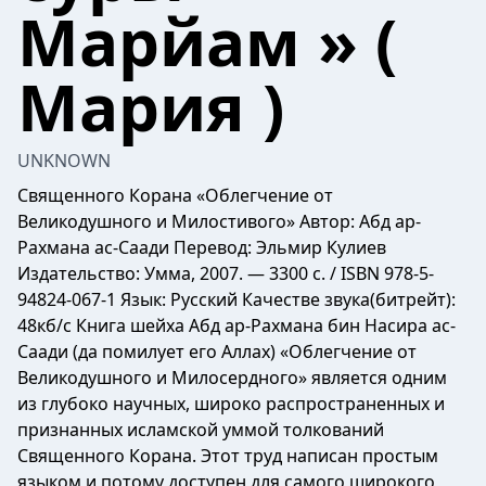
Марйам » (
Мария )
UNKNOWN
Священного Корана «Облегчение от
Великодушного и Милостивого» Автор: Абд ар-
Рахмана ас-Саади Перевод: Эльмир Кулиев
Издательство: Умма, 2007. — 3300 с. / ISBN 978-5-
94824-067-1 Язык: Русский Качестве звука(битрейт):
48кб/с Книга шейха Абд ар-Рахмана бин Насира ас-
Саади (да помилует его Аллах) «Облегчение от
Великодушного и Милосердного» является одним
из глубоко научных, широко распространенных и
признанных исламской уммой толкований
Священного Корана. Этот труд написан простым
языком и потому доступен для самого широкого