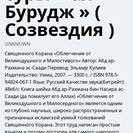
Бурудж » (
Созвездия )
UNKNOWN
Священного Корана «Облегчение от
Великодушного и Милостивого» Автор: Абд ар-
Рахмана ас-Саади Перевод: Эльмир Кулиев
Издательство: Умма, 2007. — 3300 с. / ISBN 978-5-
94824-067-1 Язык: Русский Качестве звука(битрейт):
48кб/с Книга шейха Абд ар-Рахмана бин Насира ас-
Саади (да помилует его Аллах) «Облегчение от
Великодушного и Милосердного» является одним
из глубоко научных, широко распространенных и
признанных исламской уммой толкований
Священного Корана. Этот труд написан простым
языком и потому доступен для самого широкого