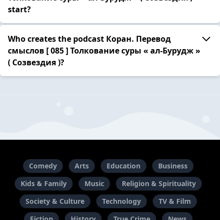
start?
Who creates the podcast Коран. Перевод
смыслов [ 085 ] Толкование cуры « ал-Бурудж »
( Созвездия )?
Comedy
Arts
Education
Business
Kids & Family
Music
Religion & Spirituality
Society & Culture
Technology
TV & Film
Fiction
History
True Crime
News