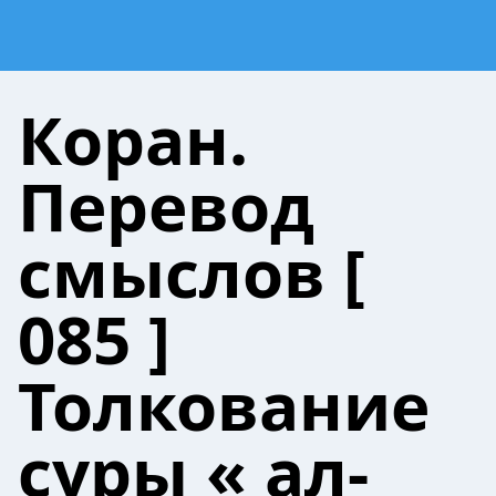
Коран.
Перевод
смыслов [
085 ]
Толкование
cуры « ал-