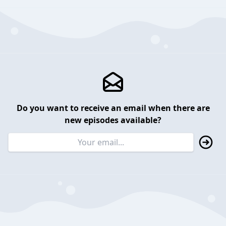
Do you want to receive an email when there are
new episodes available?