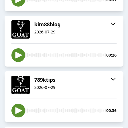
kim88blog
2026-07-29
00:26
789ktips
2026-07-29
00:36