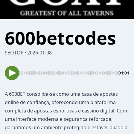
600betcodes
SEOTOP · 2026-01-08
01:01
A
600BET
consolida-se como uma casa de apostas
online de confiança, oferecendo uma plataforma
completa de apostas esportivas e cassino digital. Com
uma interface moderna e segurança reforçada,
garantimos um ambiente protegido e estável, aliado a