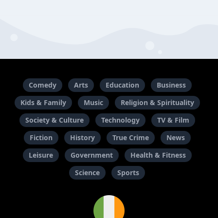
Comedy
Arts
Education
Business
Kids & Family
Music
Religion & Spirituality
Society & Culture
Technology
TV & Film
Fiction
History
True Crime
News
Leisure
Government
Health & Fitness
Science
Sports