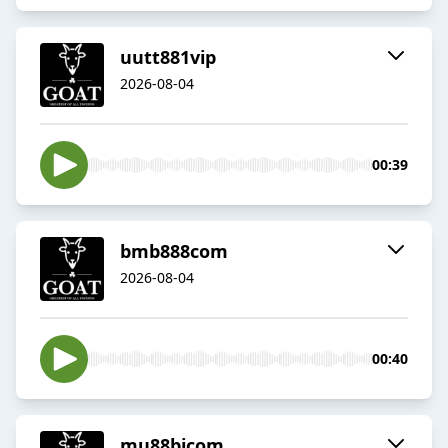
uutt881vip
2026-08-04
00:39
bmb888com
2026-08-04
00:40
mu88bicom