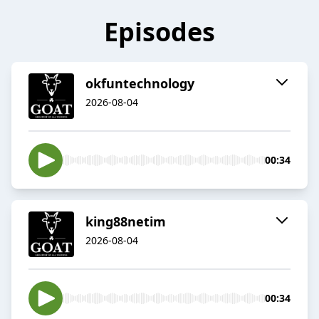
Episodes
okfuntechnology
2026-08-04
00:34
king88netim
2026-08-04
00:34