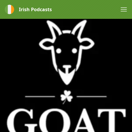
Irish Podcasts