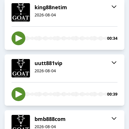
king88netim
2026-08-04
00:34
uutt881vip
2026-08-04
00:39
bmb888com
2026-08-04