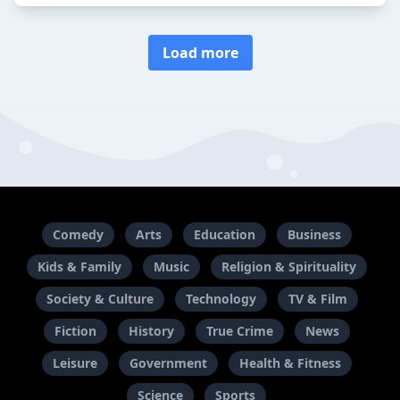
Load more
Comedy
Arts
Education
Business
Kids & Family
Music
Religion & Spirituality
Society & Culture
Technology
TV & Film
Fiction
History
True Crime
News
Leisure
Government
Health & Fitness
Science
Sports