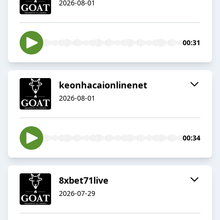
2026-08-01
00:31
keonhacaionlinenet
2026-08-01
00:34
8xbet71live
2026-07-29