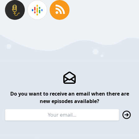
Do you want to receive an email when there are
new episodes available?