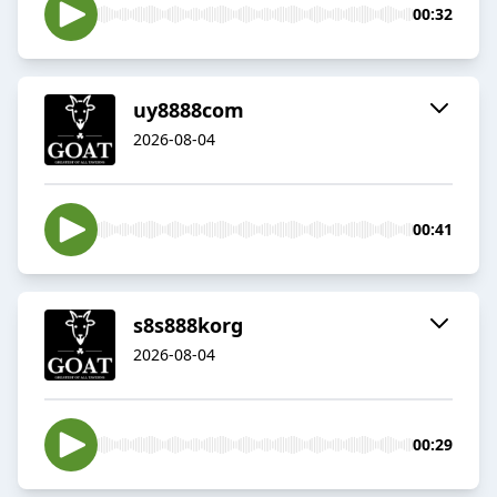
00:32
uy8888com
2026-08-04
00:41
s8s888korg
2026-08-04
00:29