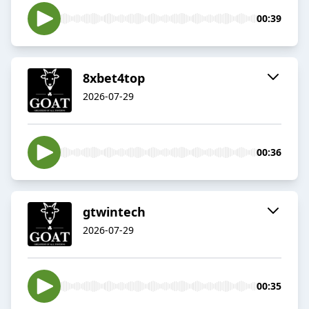
00:39
8xbet4top
2026-07-29
00:36
gtwintech
2026-07-29
00:35