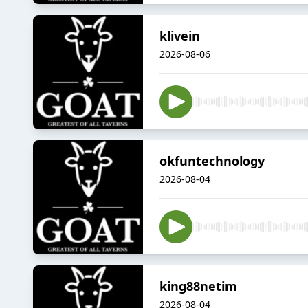
klivein
2026-08-06
okfuntechnology
2026-08-04
king88netim
2026-08-04