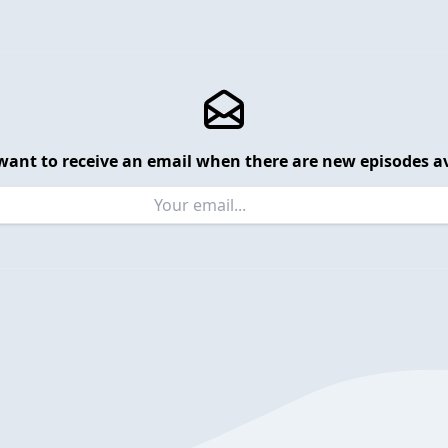
want to receive an email when there are new episodes av