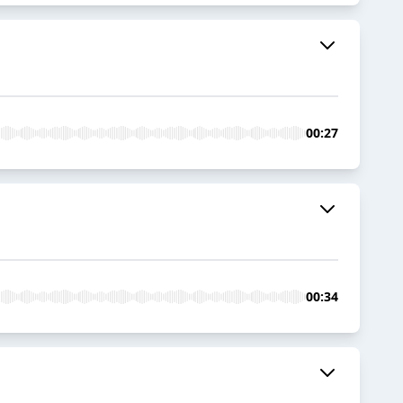
00:27
00:34