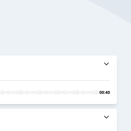
00:40