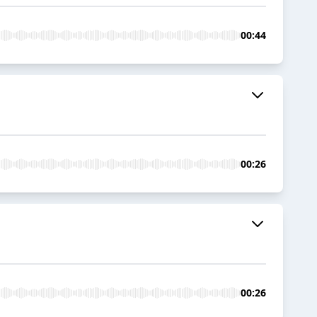
00:44
00:26
00:26