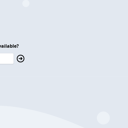
ailable?