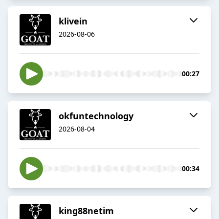
klivein
2026-08-06
00:27
okfuntechnology
2026-08-04
00:34
king88netim