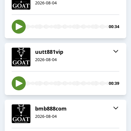
2026-08-04
00:34
uutt881vip
2026-08-04
00:39
bmb888com
2026-08-04