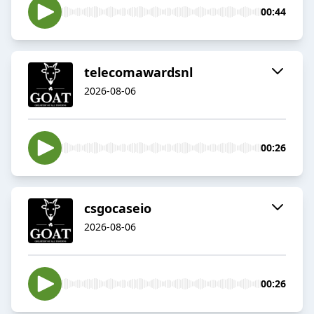
00:44
telecomawardsnl
2026-08-06
00:26
csgocaseio
2026-08-06
00:26