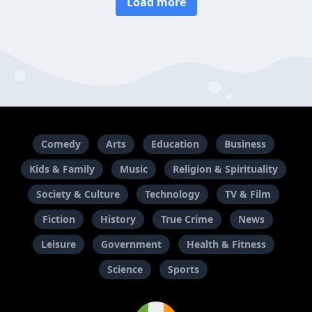
Load more
Comedy
Arts
Education
Business
Kids & Family
Music
Religion & Spirituality
Society & Culture
Technology
TV & Film
Fiction
History
True Crime
News
Leisure
Government
Health & Fitness
Science
Sports