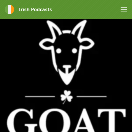
Irish Podcasts