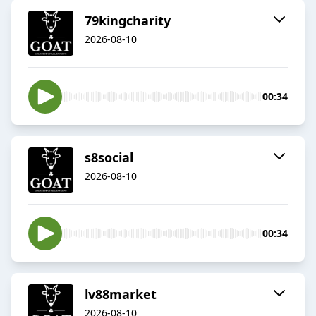
79kingcharity
2026-08-10
00:34
s8social
2026-08-10
00:34
lv88market
2026-08-10