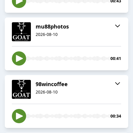
00:43
mu88photos
2026-08-10
00:41
98wincoffee
2026-08-10
00:34