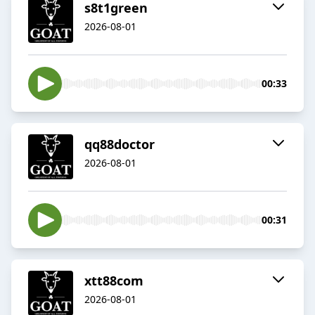
s8t1green
2026-08-01
00:33
qq88doctor
2026-08-01
00:31
xtt88com
2026-08-01