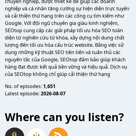
chuyên nghiệp, được thiết kế để giúp các doanh
nghiệp và cá nhân tăng cường sự hiện diện trực tuyến
và cải thiện thứ hạng trên các công cụ tìm kiếm như
Google. Với đội ngũ chuyên gia giàu kinh nghiệm,
SEOtop cung cấp các giải pháp tối ưu hóa SEO toàn
diện từ nghiên cứu từ khóa, xây dựng nội dung chất
lượng đến tối ưu hóa cấu trúc website. Bằng việc sử
dụng những kỹ thuật SEO tiên tiến và tuân thủ các
nguyên tắc của Google, SEOtop đảm bảo giúp khách
hàng đạt được kết quả bền vững và hiệu quả. Dịch vụ
của SEOtop không chỉ giúp cải thiện thứ hạng
No. of episodes:
1,651
Latest episode:
2026-08-07
Where can you listen?