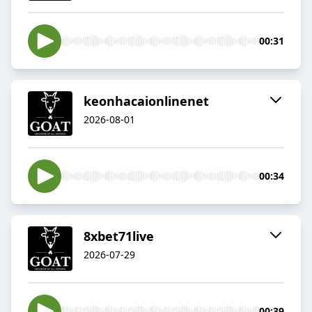
00:31
keonhacaionlinenet
2026-08-01
00:34
8xbet71live
2026-07-29
00:39