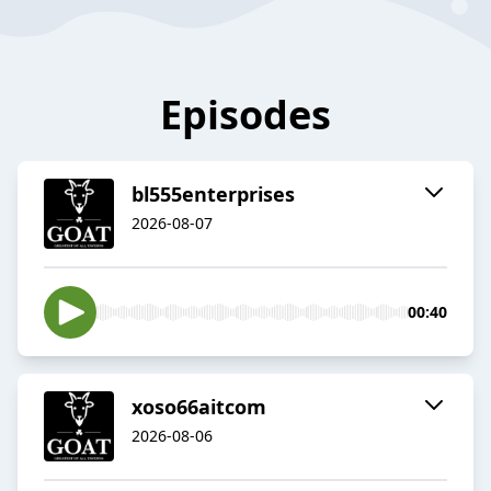
Episodes
bl555enterprises
2026-08-07
00:40
xoso66aitcom
2026-08-06