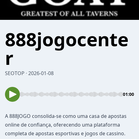
888jogocente
r
SEOTOP · 2026-01-08
01:00
A
888JOGO
consolida-se como uma casa de apostas
online de confiança, oferecendo uma plataforma
completa de apostas esportivas e jogos de cassino.