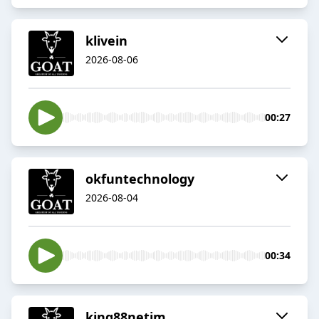
klivein
2026-08-06
00:27
okfuntechnology
2026-08-04
00:34
king88netim