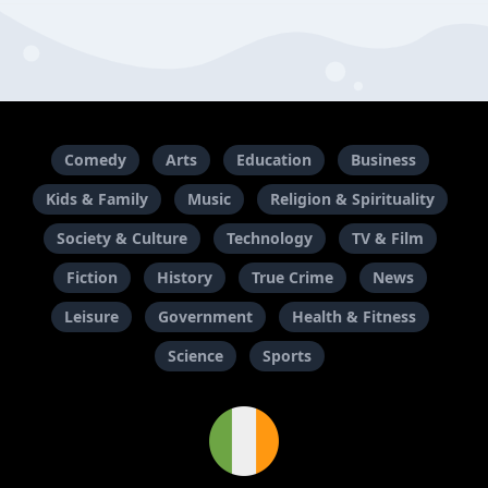
Comedy
Arts
Education
Business
Kids & Family
Music
Religion & Spirituality
Society & Culture
Technology
TV & Film
Fiction
History
True Crime
News
Leisure
Government
Health & Fitness
Science
Sports