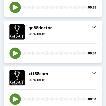
00:33
qq88doctor
2026-08-01
00:31
xtt88com
2026-08-01
00:31