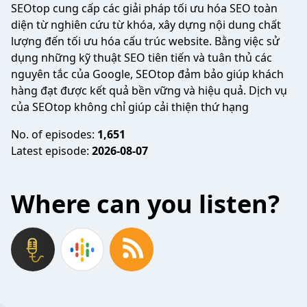
SEOtop cung cấp các giải pháp tối ưu hóa SEO toàn
diện từ nghiên cứu từ khóa, xây dựng nội dung chất
lượng đến tối ưu hóa cấu trúc website. Bằng việc sử
dụng những kỹ thuật SEO tiên tiến và tuân thủ các
nguyên tắc của Google, SEOtop đảm bảo giúp khách
hàng đạt được kết quả bền vững và hiệu quả. Dịch vụ
của SEOtop không chỉ giúp cải thiện thứ hạng
No. of episodes:
1,651
Latest episode:
2026-08-07
Where can you listen?