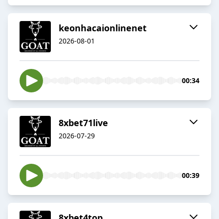
keonhacaionlinenet
2026-08-01
00:34
8xbet71live
2026-07-29
00:39
8xbet4top