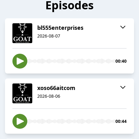
Episodes
bl555enterprises
2026-08-07
00:40
xoso66aitcom
2026-08-06
00:44