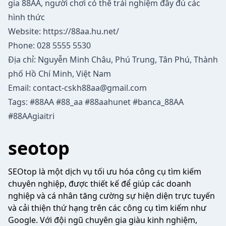
gia 88AA, người chơi có thể trải nghiệm đầy đủ các
hình thức
Website:
https://88aa.hu.net/
Phone: 028 5555 5530
Địa chỉ: Nguyễn Minh Châu, Phú Trung, Tân Phú, Thành
phố Hồ Chí Minh, Việt Nam
Email: contact-cskh88aa@gmail.com
Tags: #88AA #88_aa #88aahunet #banca_88AA
#88AAgiaitri
seotop
SEOtop là một dịch vụ tối ưu hóa công cụ tìm kiếm
chuyên nghiệp, được thiết kế để giúp các doanh
nghiệp và cá nhân tăng cường sự hiện diện trực tuyến
và cải thiện thứ hạng trên các công cụ tìm kiếm như
Google. Với đội ngũ chuyên gia giàu kinh nghiệm,