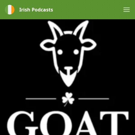
Irish Podcasts