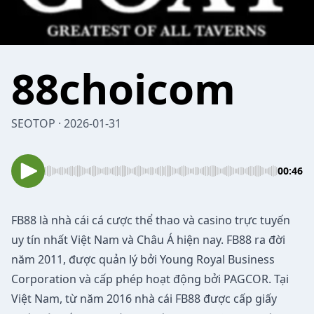
88choicom
SEOTOP · 2026-01-31
00:46
FB88
là nhà cái cá cược thể thao và casino trực tuyến
uy tín nhất Việt Nam và Châu Á hiện nay. FB88 ra đời
năm 2011, được quản lý bởi Young Royal Business
Corporation và cấp phép hoạt động bởi PAGCOR. Tại
Việt Nam, từ năm 2016 nhà cái FB88 được cấp giấy