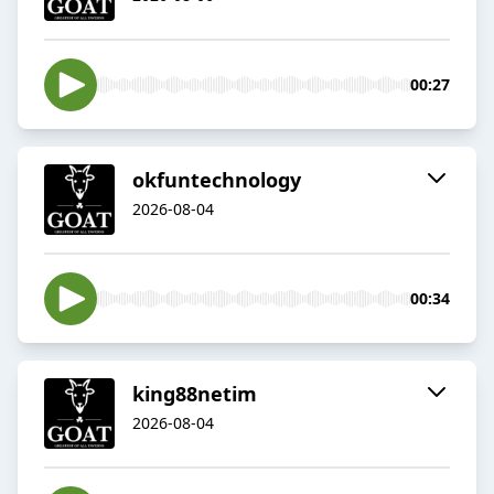
00:27
okfuntechnology
2026-08-04
00:34
king88netim
2026-08-04