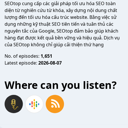
SEOtop cung cấp các giải pháp tối ưu hóa SEO toàn
diện từ nghiên cứu từ khóa, xây dựng nội dung chất
lượng đến tối ưu hóa cấu trúc website. Bằng việc sử
dụng những kỹ thuật SEO tiên tiến và tuân thủ các
nguyên tắc của Google, SEOtop đảm bảo giúp khách
hàng đạt được kết quả bền vững và hiệu quả. Dịch vụ
của SEOtop không chỉ giúp cải thiện thứ hạng
No. of episodes:
1,651
Latest episode:
2026-08-07
Where can you listen?