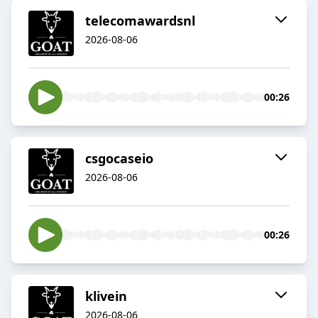
telecomawardsnl
2026-08-06
00:26
csgocaseio
2026-08-06
00:26
klivein
2026-08-06