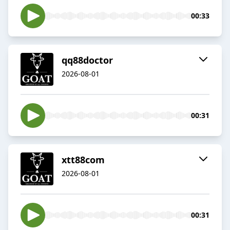
00:33
qq88doctor
2026-08-01
00:31
xtt88com
2026-08-01
00:31