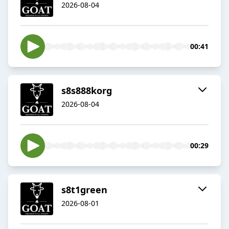
2026-08-04
00:41
s8s888korg
2026-08-04
00:29
s8t1green
2026-08-01