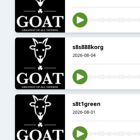
s8s888korg
2026-08-04
s8t1green
2026-08-01