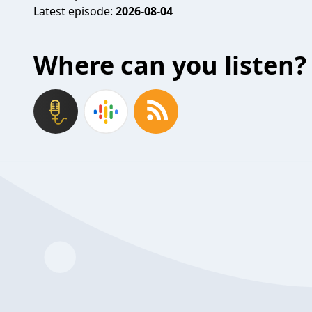
Latest episode:
2026-08-04
Where can you listen?