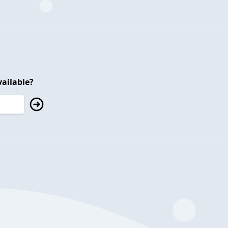
ailable?