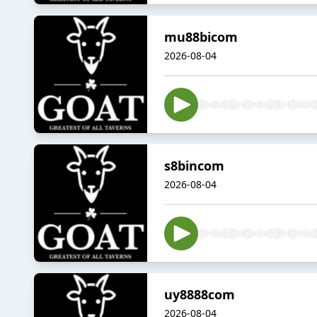
mu88bicom
2026-08-04
s8bincom
2026-08-04
uy8888com
2026-08-04