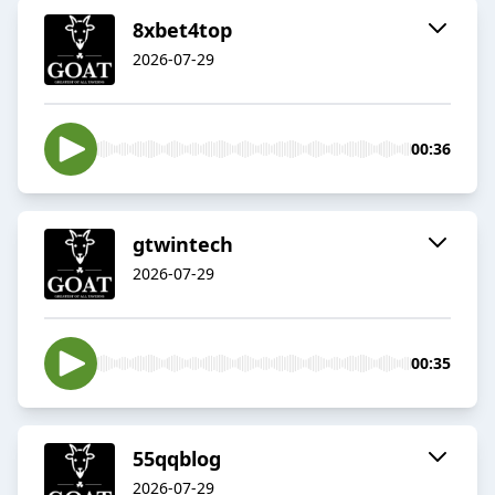
8xbet4top
2026-07-29
00:36
gtwintech
2026-07-29
00:35
55qqblog
2026-07-29