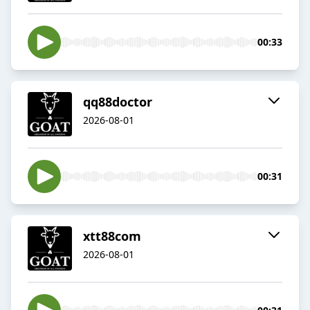
00:33
qq88doctor
2026-08-01
00:31
xtt88com
2026-08-01