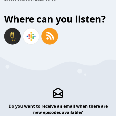
Where can you listen?
Do you want to receive an email when there are
new episodes available?