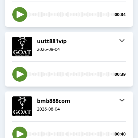
00:34
uutt881vip
2026-08-04
00:39
bmb888com
2026-08-04
00:40