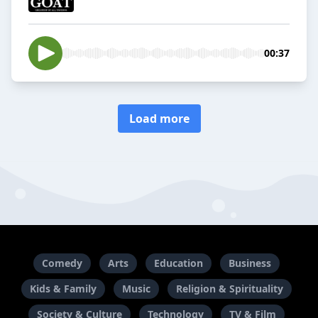
00:37
Load more
Comedy
Arts
Education
Business
Kids & Family
Music
Religion & Spirituality
Society & Culture
Technology
TV & Film