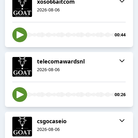
xoso66aitcom
2026-08-06
00:44
telecomawardsnl
2026-08-06
00:26
csgocaseio
2026-08-06