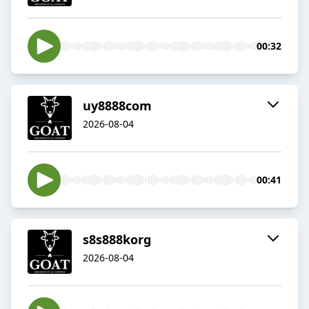
00:32
uy8888com
2026-08-04
00:41
s8s888korg
2026-08-04