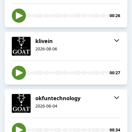
00:26
klivein
2026-08-06
00:27
okfuntechnology
2026-08-04
00:34