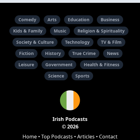
Comedy
Arts
Education
Business
Kids & Family
Music
Religion & Spirituality
Society & Culture
Technology
TV & Film
Fiction
History
True Crime
News
Leisure
Government
Health & Fitness
Science
Sports
Irish Podcasts
© 2026
Home
•
Top Podcasts
•
Articles
•
Contact