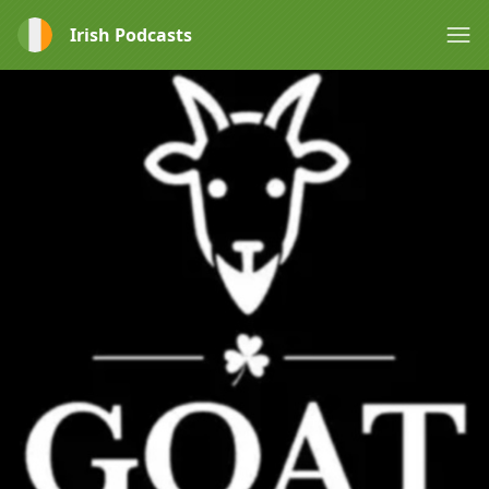
Irish Podcasts