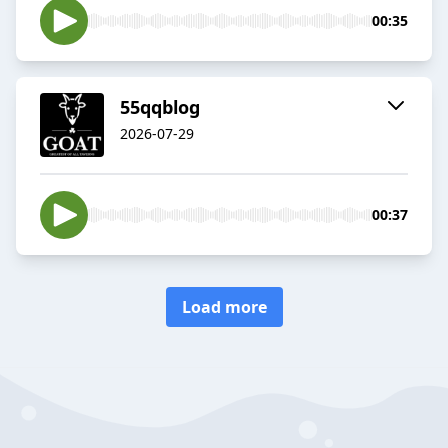
00:35
55qqblog
2026-07-29
00:37
Load more