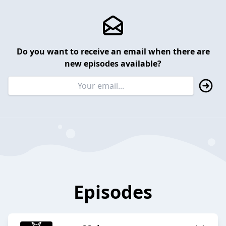
Do you want to receive an email when there are
new episodes available?
Episodes