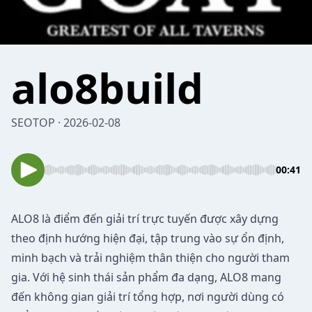
alo8build
SEOTOP · 2026-02-08
00:41
ALO8
là điểm đến giải trí trực tuyến được xây dựng
theo định hướng hiện đại, tập trung vào sự ổn định,
minh bạch và trải nghiệm thân thiện cho người tham
gia. Với hệ sinh thái sản phẩm đa dạng, ALO8 mang
đến không gian giải trí tổng hợp, nơi người dùng có