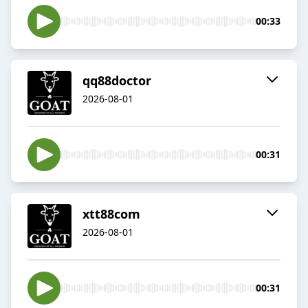
00:33
qq88doctor
2026-08-01
00:31
xtt88com
2026-08-01
00:31