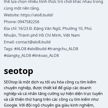
thể lựa chọn nhiều hình thức trò chơi khác nhau trong
cùng một nền tảng.
Website:
https://alo8.build/
Phone: 0947582256
Địa chỉ: 16/23 Đ. Đặng Văn Ngữ, Phường 10, Phú
Nhuận, Thành phố Hồ Chí Minh, Việt Nam
Email: contact@alo8.build
Tags: #ALO8 #alo8build #trangchu_ALO8
#dangky_ALO8 #linkvao_ALO8
seotop
SEOtop là một dịch vụ tối ưu hóa công cụ tìm kiếm
chuyên nghiệp, được thiết kế để giúp các doanh
nghiệp và cá nhân tăng cường sự hiện diện trực tuyến
và cải thiện thứ hạng trên các công cụ tìm kiếm như
Google. Với đội ngũ chuyên gia giàu kinh nghiệm,