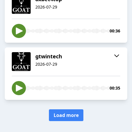
2026-07-29
00:36
gtwintech
2026-07-29
00:35
Load more