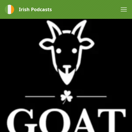
Irish Podcasts