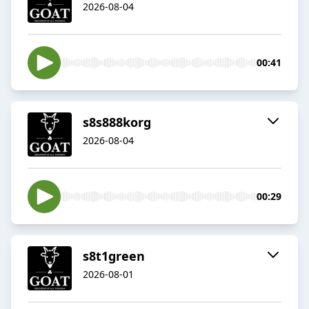
2026-08-04
00:41
s8s888korg
2026-08-04
00:29
s8t1green
2026-08-01