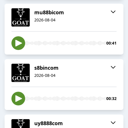
mu88bicom
2026-08-04
00:41
s8bincom
2026-08-04
00:32
uy8888com