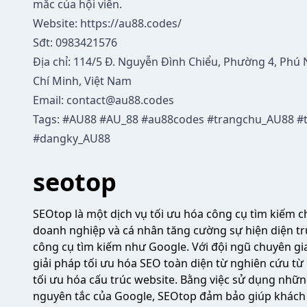
mắc của hội viên.
Website:
https://au88.codes/
Sđt: 0983421576
Địa chỉ: 114/5 Đ. Nguyễn Đình Chiểu, Phường 4, Ph
Chí Minh, Việt Nam
Email: contact@au88.codes
Tags: #AU88 #AU_88 #au88codes #trangchu_AU88 #
#dangky_AU88
seotop
SEOtop là một dịch vụ tối ưu hóa công cụ tìm kiếm c
doanh nghiệp và cá nhân tăng cường sự hiện diện trự
công cụ tìm kiếm như Google. Với đội ngũ chuyên gi
giải pháp tối ưu hóa SEO toàn diện từ nghiên cứu t
tối ưu hóa cấu trúc website. Bằng việc sử dụng những
nguyên tắc của Google, SEOtop đảm bảo giúp khách 