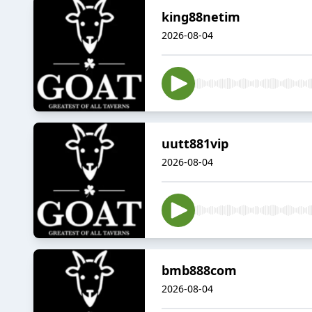
king88netim
2026-08-04
uutt881vip
2026-08-04
bmb888com
2026-08-04