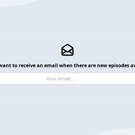
want to receive an email when there are new episodes av