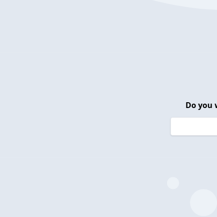
Do you 