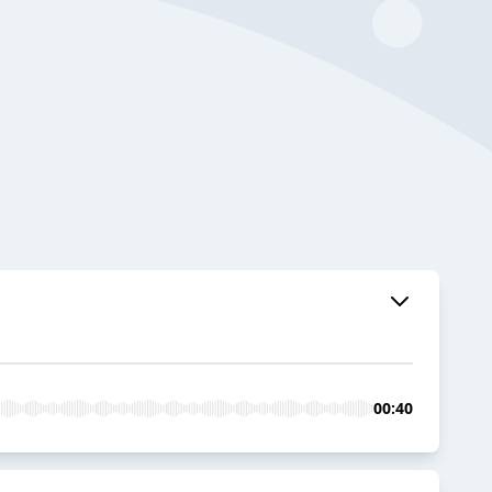
00:40