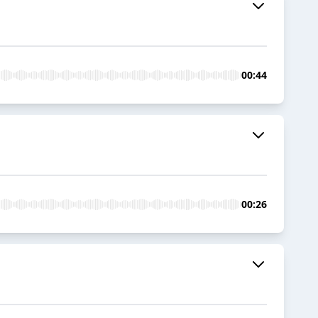
00:44
00:26