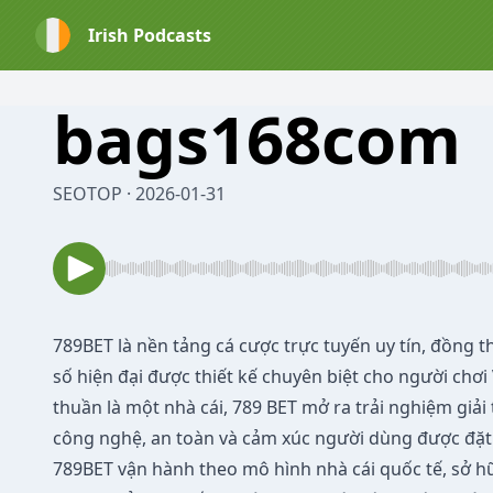
Irish Podcasts
bags168com
SEOTOP · 2026-01-31
789BET
là nền tảng cá cược trực tuyến uy tín, đồng thời
số hiện đại được thiết kế chuyên biệt cho người chơ
thuần là một nhà cái, 789 BET mở ra trải nghiệm giải 
công nghệ, an toàn và cảm xúc người dùng được đặt
789BET vận hành theo mô hình nhà cái quốc tế, sở h