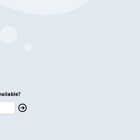
ailable?