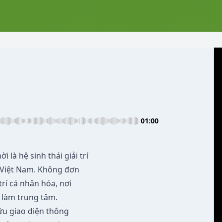
01:00
 là hệ sinh thái giải trí
i Việt Nam. Không đơn
trí cá nhân hóa, nơi
 làm trung tâm.
ữu giao diện thông