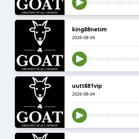
king88netim
2026-08-04
uutt881vip
2026-08-04