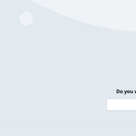
Do you 