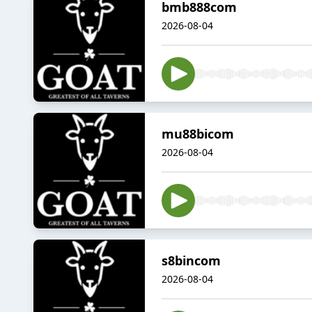
bmb888com
2026-08-04
mu88bicom
2026-08-04
s8bincom
2026-08-04