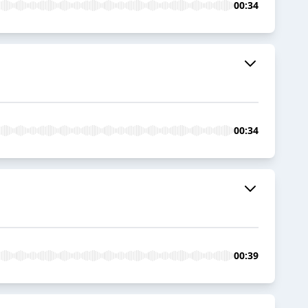
00:34
00:34
00:39