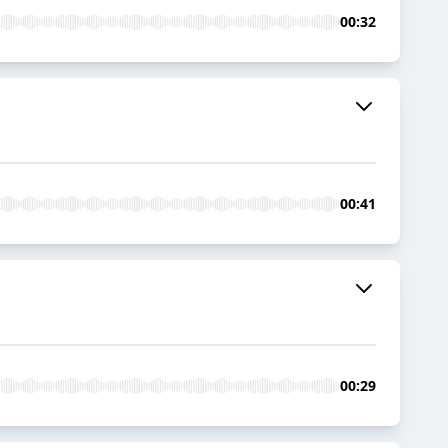
00:32
00:41
00:29