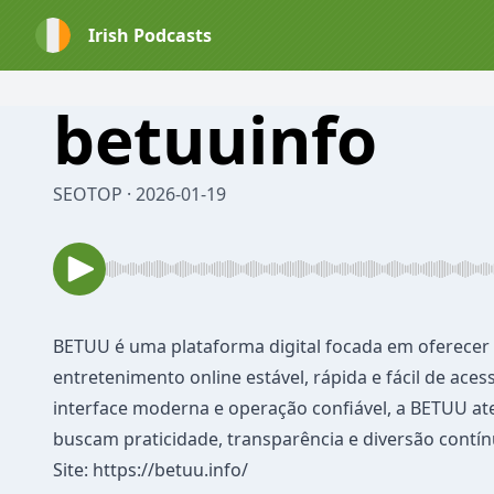
Irish Podcasts
betuuinfo
SEOTOP · 2026-01-19
BETUU
é uma plataforma digital focada em oferecer
entretenimento online estável, rápida e fácil de ace
interface moderna e operação confiável, a BETUU at
buscam praticidade, transparência e diversão contín
Site:
https://betuu.info/