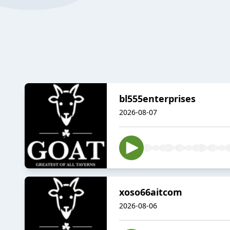
bl555enterprises
2026-08-07
xoso66aitcom
2026-08-06