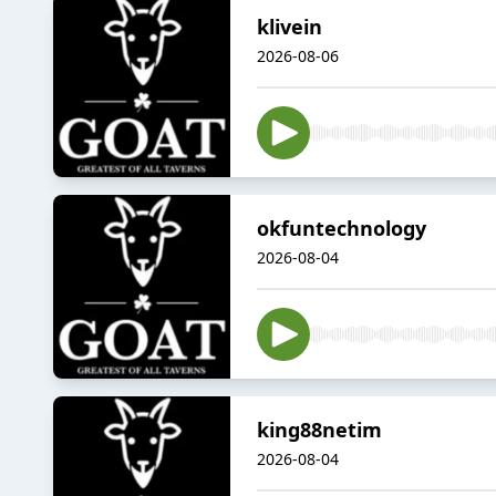
klivein
2026-08-06
okfuntechnology
2026-08-04
king88netim
2026-08-04