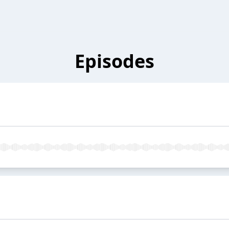
Episodes