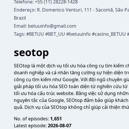
Telefone: +55 (11) 28228-1428
Endereço: R. Domenico Venturi, 111 - Sacomã, São Pau
Brazil
Email: betuuinfo@gmail.com
Tags: #BETUU #BET_UU #betuuinfo #casino_BETUU 
seotop
SEOtop là một dịch vụ tối ưu hóa công cụ tìm kiếm c
doanh nghiệp và cá nhân tăng cường sự hiện diện trự
công cụ tìm kiếm như Google. Với đội ngũ chuyên gi
giải pháp tối ưu hóa SEO toàn diện từ nghiên cứu t
tối ưu hóa cấu trúc website. Bằng việc sử dụng những
nguyên tắc của Google, SEOtop đảm bảo giúp khách 
quả. Dịch vụ của SEOtop không chỉ giúp cải thiện th
No. of episodes:
1,651
Latest episode:
2026-08-07