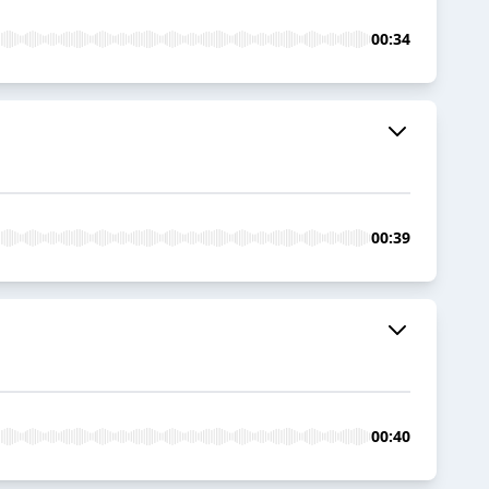
00:34
00:39
00:40