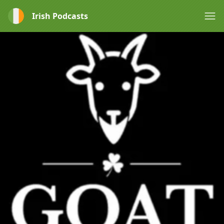
Irish Podcasts