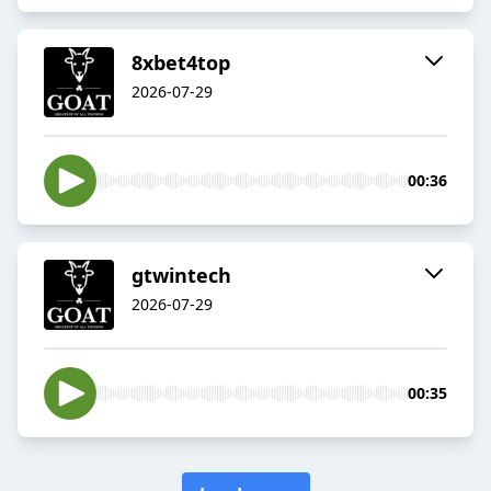
8xbet4top
2026-07-29
00:36
gtwintech
2026-07-29
00:35