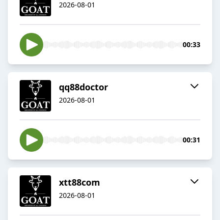
2026-08-01
00:33
qq88doctor
2026-08-01
00:31
xtt88com
2026-08-01