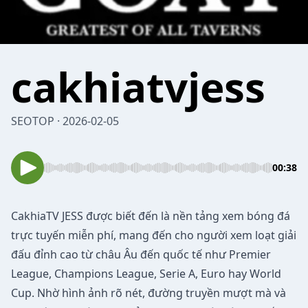
cakhiatvjess
SEOTOP · 2026-02-05
00:38
CakhiaTV
JESS được biết đến là nền tảng xem bóng đá
trực tuyến miễn phí, mang đến cho người xem loạt giải
đấu đỉnh cao từ châu Âu đến quốc tế như Premier
League, Champions League, Serie A, Euro hay World
Cup. Nhờ hình ảnh rõ nét, đường truyền mượt mà và