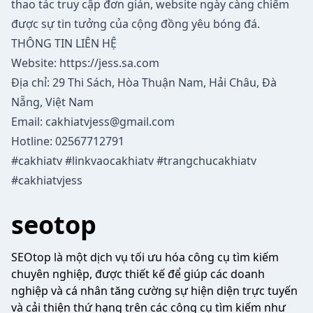
thao tác truy cập đơn giản, website ngày càng chiếm
được sự tin tưởng của cộng đồng yêu bóng đá.
THÔNG TIN LIÊN HỆ
Website:
https://jess.sa.com
Địa chỉ: 29 Thi Sách, Hòa Thuận Nam, Hải Châu, Đà
Nẵng, Việt Nam
Email: cakhiatvjess@gmail.com
Hotline: 02567712791
#cakhiatv #linkvaocakhiatv #trangchucakhiatv
#cakhiatvjess
seotop
SEOtop là một dịch vụ tối ưu hóa công cụ tìm kiếm
chuyên nghiệp, được thiết kế để giúp các doanh
nghiệp và cá nhân tăng cường sự hiện diện trực tuyến
và cải thiện thứ hạng trên các công cụ tìm kiếm như