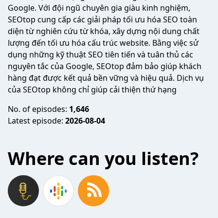
Google. Với đội ngũ chuyên gia giàu kinh nghiệm,
SEOtop cung cấp các giải pháp tối ưu hóa SEO toàn
diện từ nghiên cứu từ khóa, xây dựng nội dung chất
lượng đến tối ưu hóa cấu trúc website. Bằng việc sử
dụng những kỹ thuật SEO tiên tiến và tuân thủ các
nguyên tắc của Google, SEOtop đảm bảo giúp khách
hàng đạt được kết quả bền vững và hiệu quả. Dịch vụ
của SEOtop không chỉ giúp cải thiện thứ hạng
No. of episodes:
1,646
Latest episode:
2026-08-04
Where can you listen?