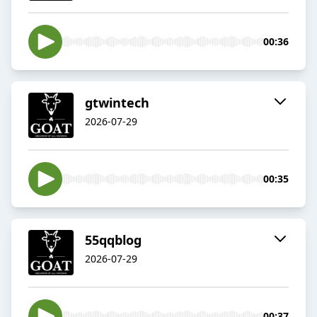
00:36
gtwintech
2026-07-29
00:35
55qqblog
2026-07-29
00:37