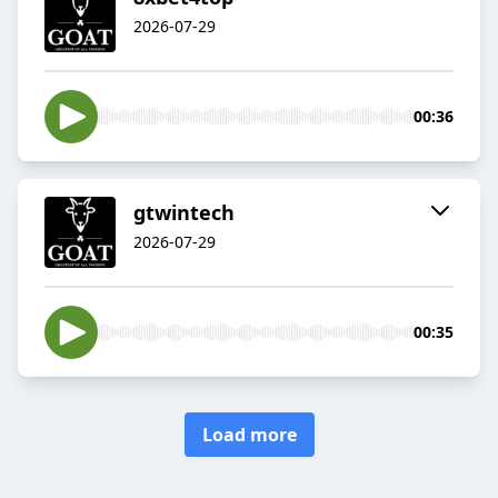
2026-07-29
00:36
gtwintech
2026-07-29
00:35
Load more