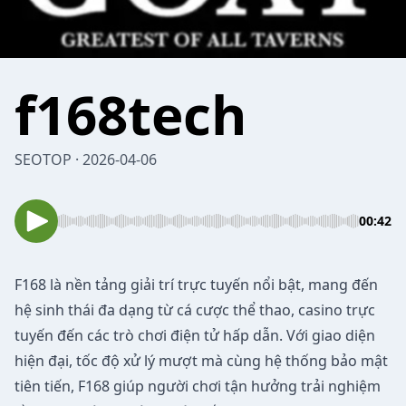
f168tech
SEOTOP · 2026-04-06
00:42
F168
là nền tảng giải trí trực tuyến nổi bật, mang đến
hệ sinh thái đa dạng từ cá cược thể thao, casino trực
tuyến đến các trò chơi điện tử hấp dẫn. Với giao diện
hiện đại, tốc độ xử lý mượt mà cùng hệ thống bảo mật
tiên tiến, F168 giúp người chơi tận hưởng trải nghiệm