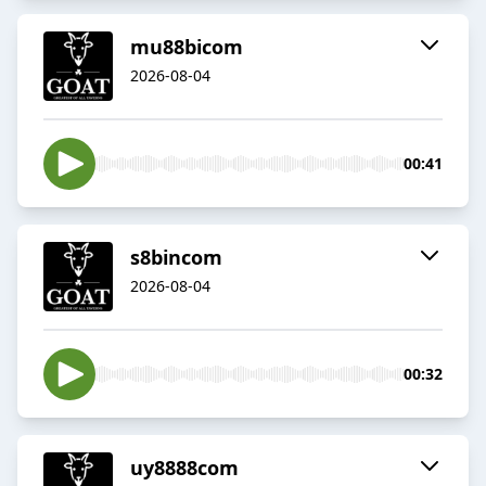
mu88bicom
2026-08-04
00:41
s8bincom
2026-08-04
00:32
uy8888com