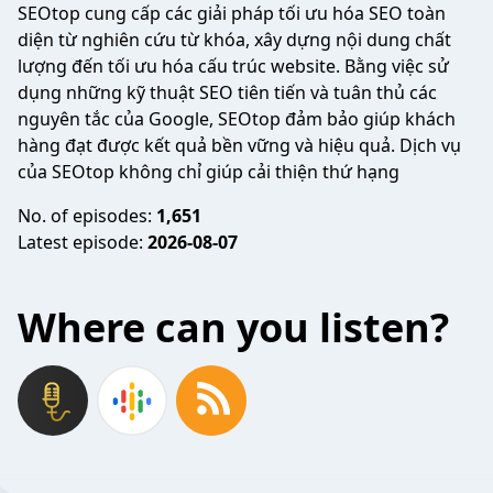
SEOtop cung cấp các giải pháp tối ưu hóa SEO toàn
diện từ nghiên cứu từ khóa, xây dựng nội dung chất
lượng đến tối ưu hóa cấu trúc website. Bằng việc sử
dụng những kỹ thuật SEO tiên tiến và tuân thủ các
nguyên tắc của Google, SEOtop đảm bảo giúp khách
hàng đạt được kết quả bền vững và hiệu quả. Dịch vụ
của SEOtop không chỉ giúp cải thiện thứ hạng
No. of episodes:
1,651
Latest episode:
2026-08-07
Where can you listen?