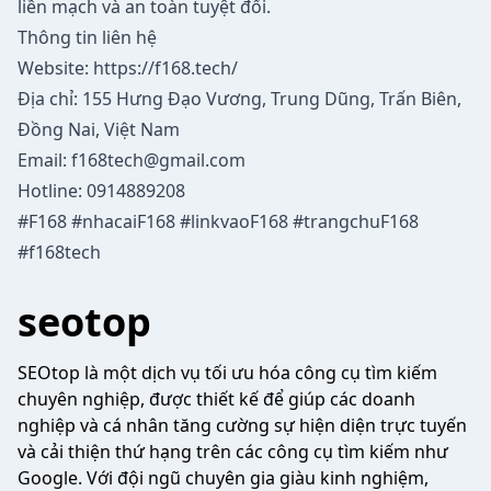
liền mạch và an toàn tuyệt đối.
Thông tin liên hệ
Website:
https://f168.tech/
Địa chỉ: 155 Hưng Đạo Vương, Trung Dũng, Trấn Biên,
Đồng Nai, Việt Nam
Email: f168tech@gmail.com
Hotline: 0914889208
#F168 #nhacaiF168 #linkvaoF168 #trangchuF168
#f168tech
seotop
SEOtop là một dịch vụ tối ưu hóa công cụ tìm kiếm
chuyên nghiệp, được thiết kế để giúp các doanh
nghiệp và cá nhân tăng cường sự hiện diện trực tuyến
và cải thiện thứ hạng trên các công cụ tìm kiếm như
Google. Với đội ngũ chuyên gia giàu kinh nghiệm,