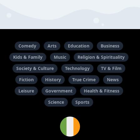
Comedy
Arts
Education
Business
Kids & Family
Music
Religion & Spirituality
Society & Culture
Technology
TV & Film
Fiction
History
True Crime
News
Leisure
Government
Health & Fitness
Science
Sports