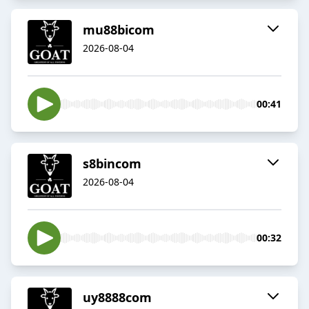
mu88bicom
2026-08-04
00:41
s8bincom
2026-08-04
00:32
uy8888com