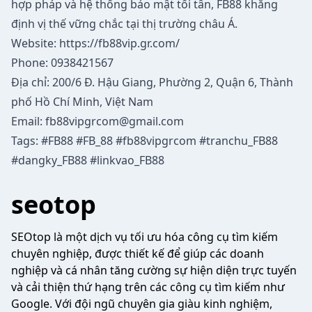
hợp pháp và hệ thống bảo mật tối tân, FB88 khẳng
định vị thế vững chắc tại thị trường châu Á.
Website:
https://fb88vip.gr.com/
Phone: 0938421567
Địa chỉ: 200/6 Đ. Hậu Giang, Phường 2, Quận 6, Thành
phố Hồ Chí Minh, Việt Nam
Email: fb88vipgrcom@gmail.com
Tags: #FB88 #FB_88 #fb88vipgrcom #tranchu_FB88
#dangky_FB88 #linkvao_FB88
seotop
SEOtop là một dịch vụ tối ưu hóa công cụ tìm kiếm
chuyên nghiệp, được thiết kế để giúp các doanh
nghiệp và cá nhân tăng cường sự hiện diện trực tuyến
và cải thiện thứ hạng trên các công cụ tìm kiếm như
Google. Với đội ngũ chuyên gia giàu kinh nghiệm,