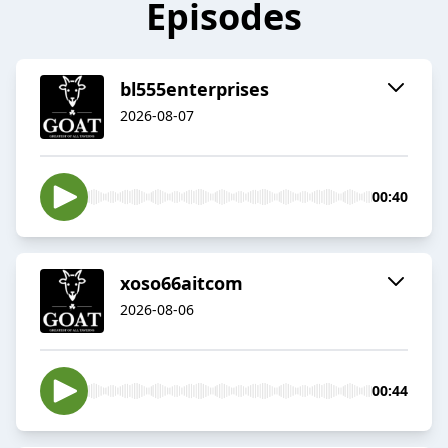
Episodes
bl555enterprises
2026-08-07
00:40
xoso66aitcom
2026-08-06
00:44