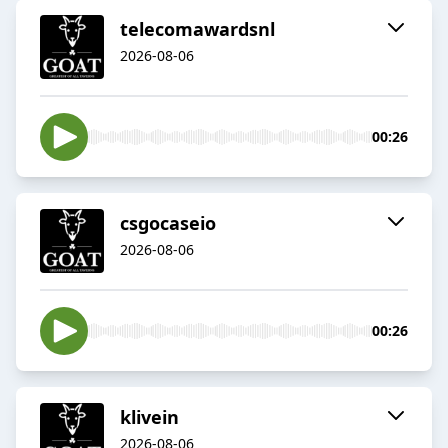
telecomawardsnl
2026-08-06
00:26
csgocaseio
2026-08-06
00:26
klivein
2026-08-06