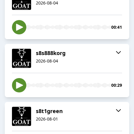
2026-08-04
00:41
s8s888korg
2026-08-04
00:29
s8t1green
2026-08-01