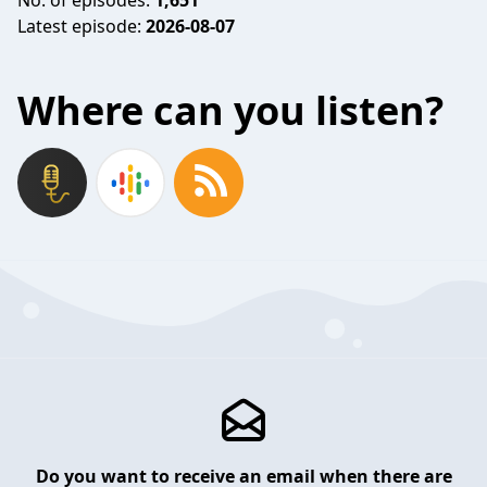
No. of episodes:
1,651
Latest episode:
2026-08-07
Where can you listen?
Do you want to receive an email when there are