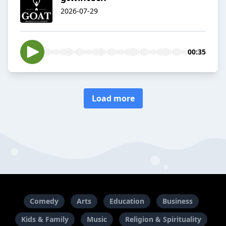
2026-07-29
00:35
Load more
Comedy
Arts
Education
Business
Kids & Family
Music
Religion & Spirituality