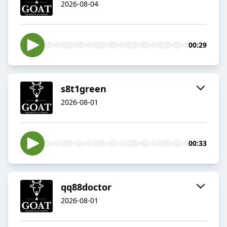
2026-08-04
00:29
s8t1green
2026-08-01
00:33
qq88doctor
2026-08-01