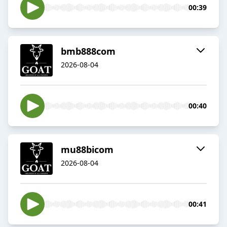
00:39
bmb888com
2026-08-04
00:40
mu88bicom
2026-08-04
00:41