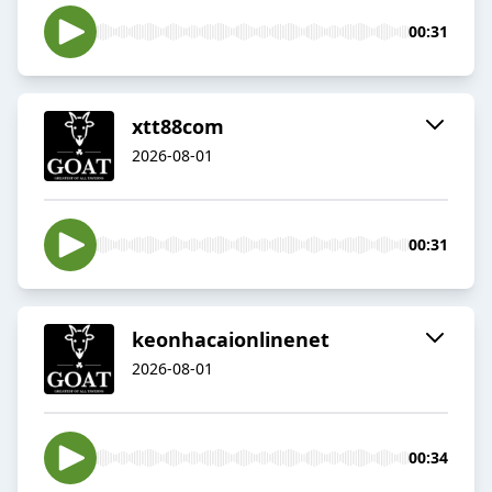
00:31
xtt88com
2026-08-01
00:31
keonhacaionlinenet
2026-08-01
00:34