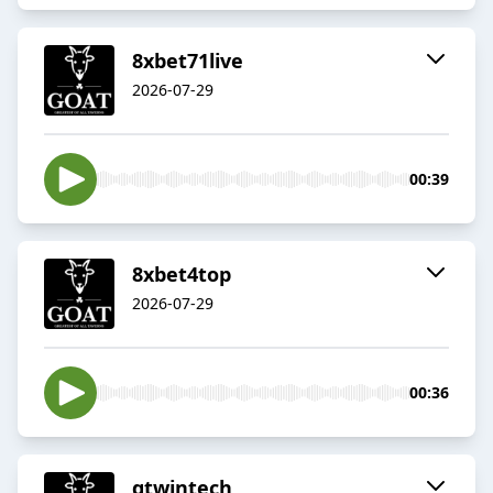
8xbet71live
2026-07-29
00:39
8xbet4top
2026-07-29
00:36
gtwintech