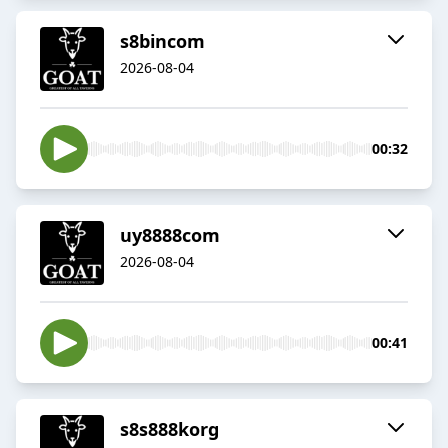
s8bincom
2026-08-04
00:32
uy8888com
2026-08-04
00:41
s8s888korg