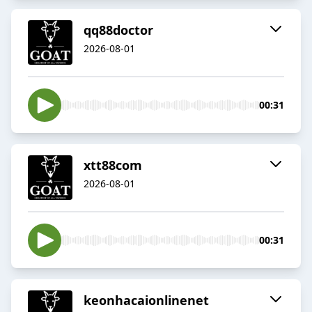
qq88doctor
2026-08-01
00:31
xtt88com
2026-08-01
00:31
keonhacaionlinenet