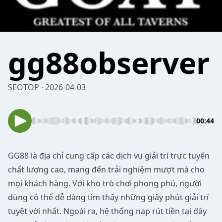
gg88observer
SEOTOP · 2026-04-03
00:44
GG88
là địa chỉ cung cấp các dịch vụ giải trí trực tuyến
chất lượng cao, mang đến trải nghiệm mượt mà cho
mọi khách hàng. Với kho trò chơi phong phú, người
dùng có thể dễ dàng tìm thấy những giây phút giải trí
tuyệt vời nhất. Ngoài ra, hệ thống nạp rút tiền tại đây