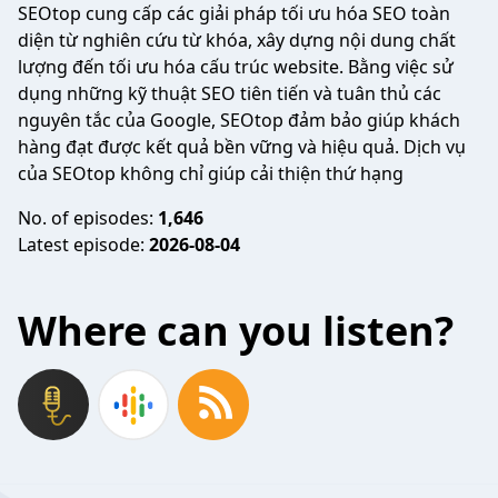
SEOtop cung cấp các giải pháp tối ưu hóa SEO toàn
diện từ nghiên cứu từ khóa, xây dựng nội dung chất
lượng đến tối ưu hóa cấu trúc website. Bằng việc sử
dụng những kỹ thuật SEO tiên tiến và tuân thủ các
nguyên tắc của Google, SEOtop đảm bảo giúp khách
hàng đạt được kết quả bền vững và hiệu quả. Dịch vụ
của SEOtop không chỉ giúp cải thiện thứ hạng
No. of episodes:
1,646
Latest episode:
2026-08-04
Where can you listen?