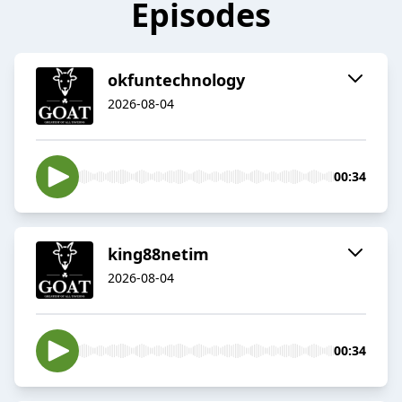
Episodes
okfuntechnology
2026-08-04
00:34
king88netim
2026-08-04
00:34