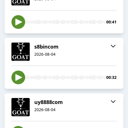
00:41
s8bincom
2026-08-04
00:32
uy8888com
2026-08-04