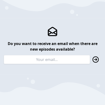
Do you want to receive an email when there are
new episodes available?