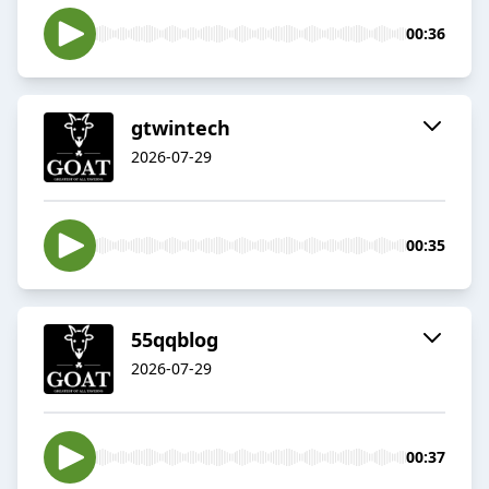
00:36
gtwintech
2026-07-29
00:35
55qqblog
2026-07-29
00:37