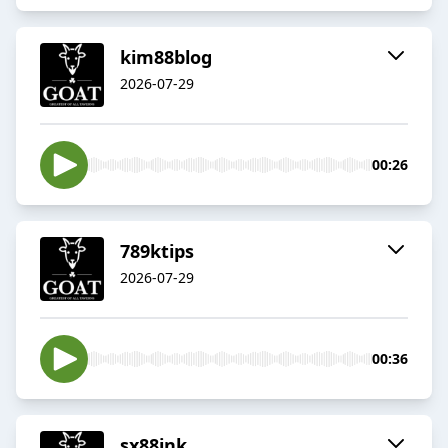
kim88blog
2026-07-29
00:26
789ktips
2026-07-29
00:36
sx88ink