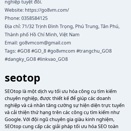
nghiệp tuyệt đối.
Website:
https://go8vm.com/
Phone: 0358584125
Địa chỉ: 71/32 Trịnh Đình Trọng, Phú Trung, Tân Phú,
Thành phố Hồ Chí Minh, Việt Nam
Email: go8vmcom@gmail.com
Tags: #GO8 #GO_8 #go8vmcom #trangchu_GO8
#dangky_GO8 #linkvao_GO8
seotop
SEOtop là một dịch vụ tối ưu hóa công cụ tìm kiếm
chuyên nghiệp, được thiết kế để giúp các doanh
nghiệp và cá nhân tăng cường sự hiện diện trực tuyến
và cải thiện thứ hạng trên các công cụ tìm kiếm như
Google. Với đội ngũ chuyên gia giàu kinh nghiệm,
SEOtop cung cấp các giải pháp tối ưu hóa SEO toàn