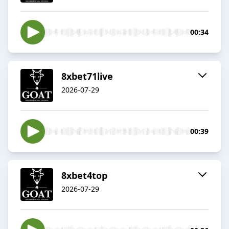
00:34
8xbet71live
2026-07-29
00:39
8xbet4top
2026-07-29