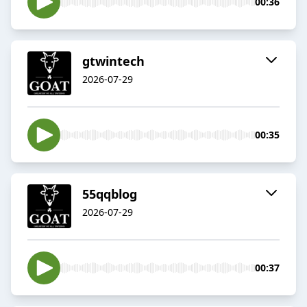
00:36
gtwintech
2026-07-29
00:35
55qqblog
2026-07-29
00:37