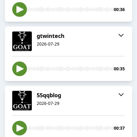
00:36
gtwintech
2026-07-29
00:35
55qqblog
2026-07-29
00:37