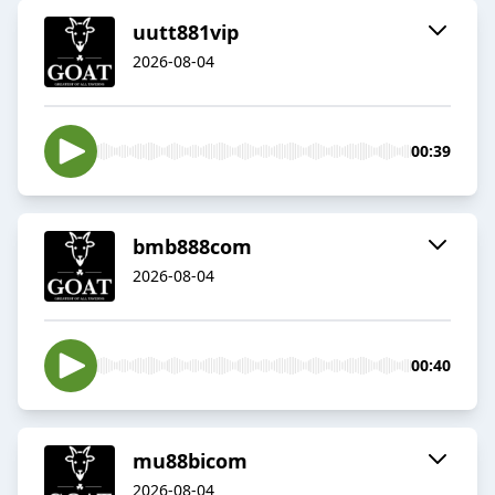
uutt881vip
2026-08-04
00:39
bmb888com
2026-08-04
00:40
mu88bicom
2026-08-04