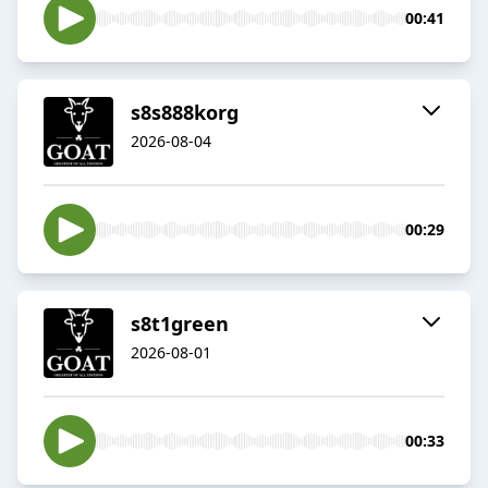
00:41
s8s888korg
2026-08-04
00:29
s8t1green
2026-08-01
00:33