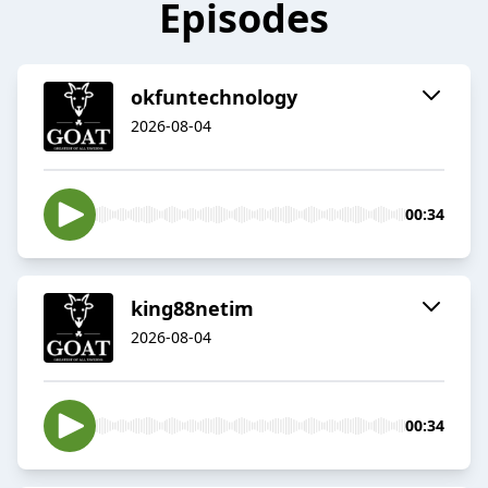
Episodes
okfuntechnology
2026-08-04
00:34
king88netim
2026-08-04
00:34