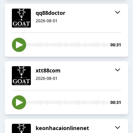
qq88doctor
2026-08-01
00:31
xtt88com
2026-08-01
00:31
keonhacaionlinenet