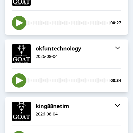
00:27
okfuntechnology
2026-08-04
00:34
king88netim
2026-08-04