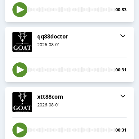
00:33
qq88doctor
2026-08-01
00:31
xtt88com
2026-08-01
00:31