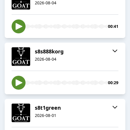
2026-08-04
00:41
s8s888korg
2026-08-04
00:29
s8t1green
2026-08-01