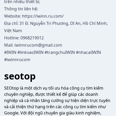
trên nhiều thiết bị.
Thông tin liên hệ:
Website:
https://iwinn.ru.com/
Địa chỉ: 31 Đ. Nguyễn Tri Phương, Dĩ An, Hồ Chí Minh,
Việt Nam
Hotline: 0968219012
Mail: iwinnrucom@gmail.com
#IWIN #linkvaoIWIN #trangchuIWIN #nhacaiIWIN
#iwinnrucom
seotop
SEOtop là một dịch vụ tối ưu hóa công cụ tìm kiếm
chuyên nghiệp, được thiết kế để giúp các doanh
nghiệp và cá nhân tăng cường sự hiện diện trực tuyến
và cải thiện thứ hạng trên các công cụ tìm kiếm như
Google. Với đội ngũ chuyên gia giàu kinh nghiệm,