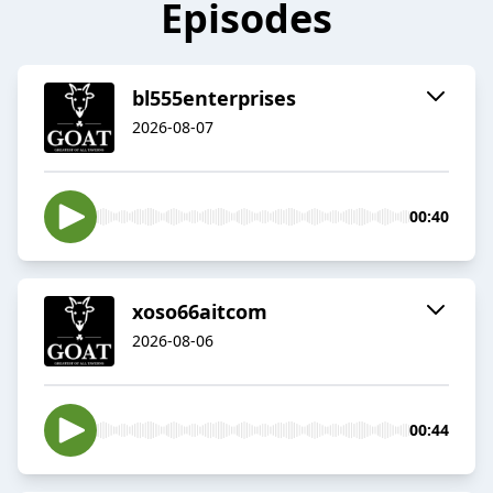
Episodes
bl555enterprises
2026-08-07
00:40
xoso66aitcom
2026-08-06
00:44