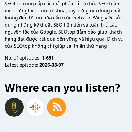
SEOtop cung cấp các giải pháp tối ưu hóa SEO toàn
diện từ nghiên cứu từ khóa, xây dựng nội dung chất
lượng đến tối ưu hóa cấu trúc website. Bằng việc sử
dụng những kỹ thuật SEO tiên tiến và tuân thủ các
nguyên tắc của Google, SEOtop đảm bảo giúp khách
hàng đạt được kết quả bền vững và hiệu quả. Dịch vụ
của SEOtop không chỉ giúp cải thiện thứ hạng
No. of episodes:
1,651
Latest episode:
2026-08-07
Where can you listen?