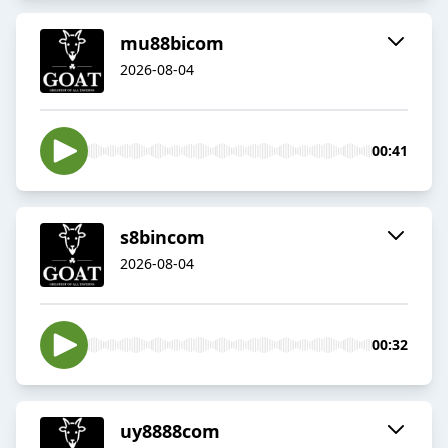
mu88bicom
2026-08-04
00:41
s8bincom
2026-08-04
00:32
uy8888com