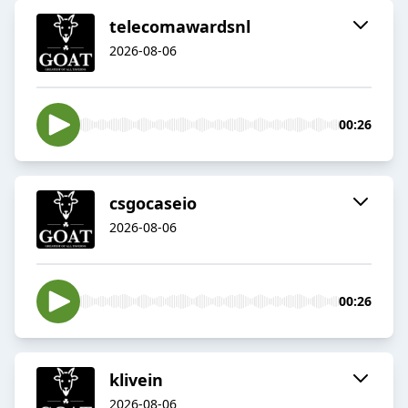
telecomawardsnl
2026-08-06
00:26
csgocaseio
2026-08-06
00:26
klivein
2026-08-06