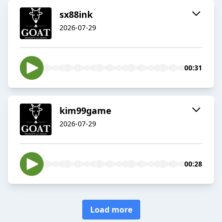
sx88ink
2026-07-29
00:31
kim99game
2026-07-29
00:28
Load more