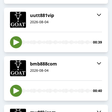
uutt881vip
2026-08-04
00:39
bmb888com
2026-08-04
00:40