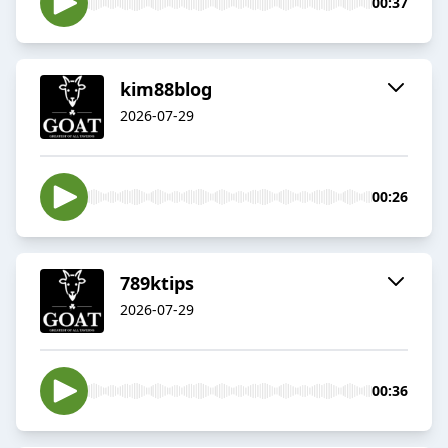
00:37
kim88blog
2026-07-29
00:26
789ktips
2026-07-29
00:36