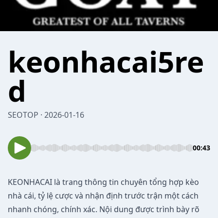
keonhacai5re
d
SEOTOP · 2026-01-16
00:43
KEONHACAI
là trang thông tin chuyên tổng hợp kèo
nhà cái, tỷ lệ cược và nhận định trước trận một cách
nhanh chóng, chính xác. Nội dung được trình bày rõ