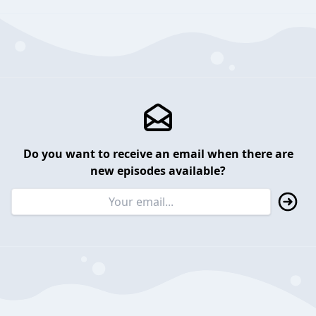
Do you want to receive an email when there are
new episodes available?