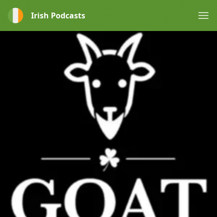
Irish Podcasts