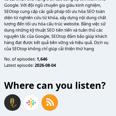
Google. Với đội ngũ chuyên gia giàu kinh nghiệm,
SEOtop cung cấp các giải pháp tối ưu hóa SEO toàn
diện từ nghiên cứu từ khóa, xây dựng nội dung chất
lượng đến tối ưu hóa cấu trúc website. Bằng việc sử
dụng những kỹ thuật SEO tiên tiến và tuân thủ các
nguyên tắc của Google, SEOtop đảm bảo giúp khách
hàng đạt được kết quả bền vững và hiệu quả. Dịch vụ
của SEOtop không chỉ giúp cải thiện thứ hạng
No. of episodes:
1,646
Latest episode:
2026-08-04
Where can you listen?