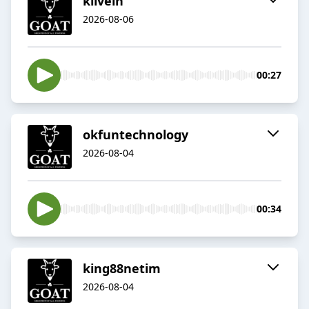
klivein
2026-08-06
00:27
okfuntechnology
2026-08-04
00:34
king88netim
2026-08-04