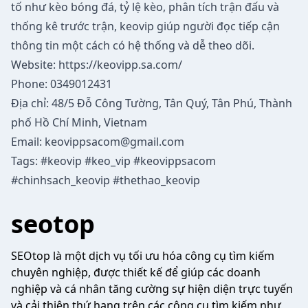
tố như kèo bóng đá, tỷ lệ kèo, phân tích trận đấu và
thống kê trước trận, keovip giúp người đọc tiếp cận
thông tin một cách có hệ thống và dễ theo dõi.
Website:
https://keovipp.sa.com/
Phone: 0349012431
Địa chỉ: 48/5 Đỗ Công Tường, Tân Quý, Tân Phú, Thành
phố Hồ Chí Minh, Vietnam
Email: keovippsacom@gmail.com
Tags: #keovip #keo_vip #keovippsacom
#chinhsach_keovip #thethao_keovip
seotop
SEOtop là một dịch vụ tối ưu hóa công cụ tìm kiếm
chuyên nghiệp, được thiết kế để giúp các doanh
nghiệp và cá nhân tăng cường sự hiện diện trực tuyến
và cải thiện thứ hạng trên các công cụ tìm kiếm như