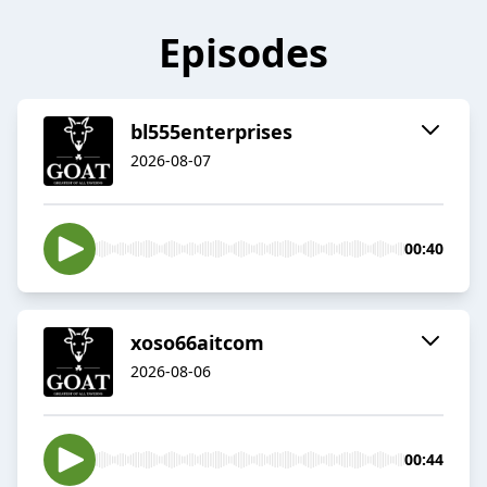
Episodes
bl555enterprises
2026-08-07
00:40
xoso66aitcom
2026-08-06
00:44