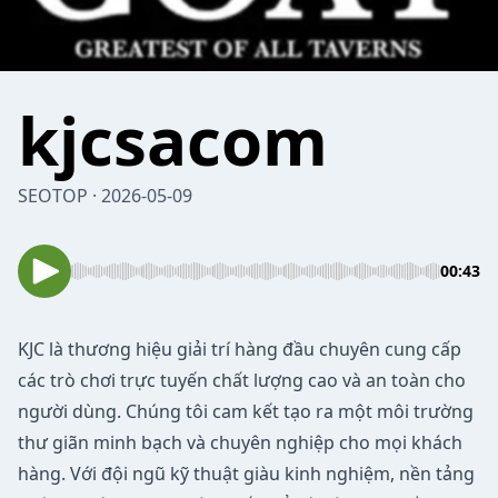
kjcsacom
SEOTOP · 2026-05-09
00:43
KJC
là thương hiệu giải trí hàng đầu chuyên cung cấp
các trò chơi trực tuyến chất lượng cao và an toàn cho
người dùng. Chúng tôi cam kết tạo ra một môi trường
thư giãn minh bạch và chuyên nghiệp cho mọi khách
hàng. Với đội ngũ kỹ thuật giàu kinh nghiệm, nền tảng