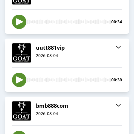
00:34
uutt881vip
2026-08-04
00:39
bmb888com
2026-08-04