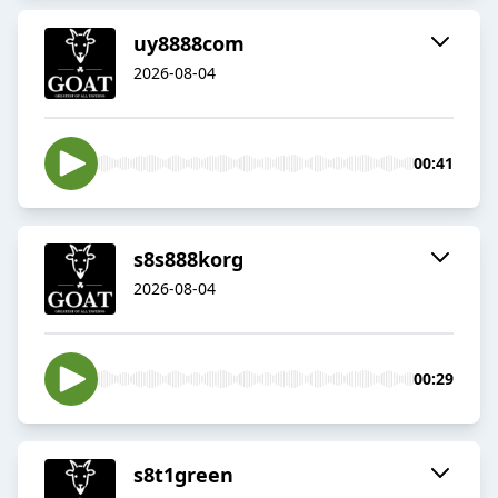
uy8888com
2026-08-04
00:41
s8s888korg
2026-08-04
00:29
s8t1green