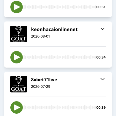
00:31
keonhacaionlinenet
2026-08-01
00:34
8xbet71live
2026-07-29
00:39