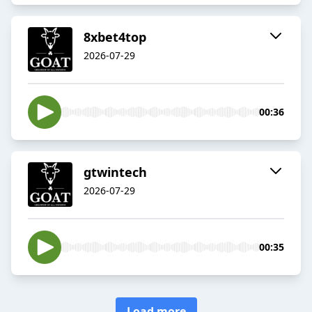
8xbet4top
2026-07-29
00:36
gtwintech
2026-07-29
00:35
Load more