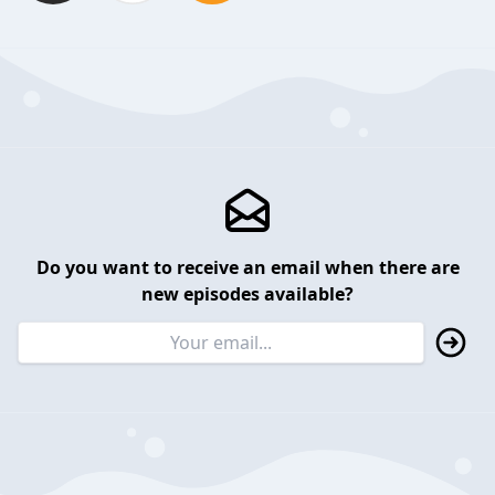
Do you want to receive an email when there are
new episodes available?