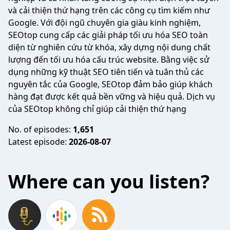
và cải thiện thứ hạng trên các công cụ tìm kiếm như
Google. Với đội ngũ chuyên gia giàu kinh nghiệm,
SEOtop cung cấp các giải pháp tối ưu hóa SEO toàn
diện từ nghiên cứu từ khóa, xây dựng nội dung chất
lượng đến tối ưu hóa cấu trúc website. Bằng việc sử
dụng những kỹ thuật SEO tiên tiến và tuân thủ các
nguyên tắc của Google, SEOtop đảm bảo giúp khách
hàng đạt được kết quả bền vững và hiệu quả. Dịch vụ
của SEOtop không chỉ giúp cải thiện thứ hạng
No. of episodes:
1,651
Latest episode:
2026-08-07
Where can you listen?