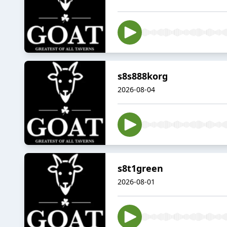
s8s888korg
2026-08-04
s8t1green
2026-08-01