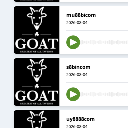
mu88bicom
2026-08-04
s8bincom
2026-08-04
uy8888com
2026-08-04