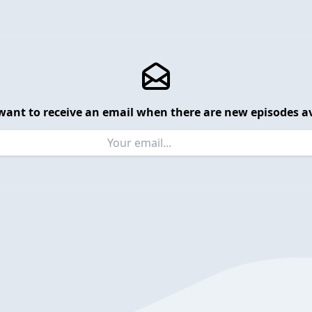
want to receive an email when there are new episodes av