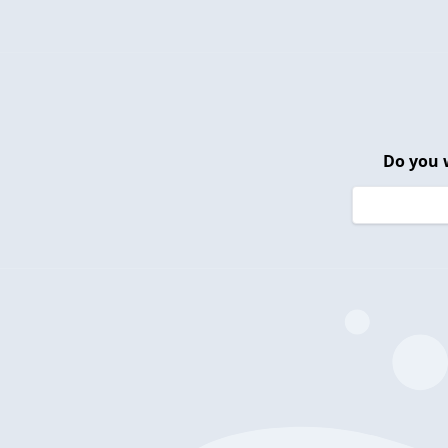
Do you 