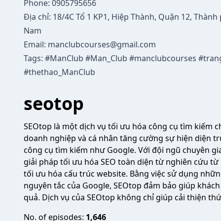
Phone: 0905795656
Địa chỉ: 18/4C Tổ 1 KP1, Hiệp Thành, Quận 12, Thành 
Nam
Email: manclubcourses@gmail.com
Tags: #ManClub #Man_Club #manclubcourses #tra
#thethao_ManClub
seotop
SEOtop là một dịch vụ tối ưu hóa công cụ tìm kiếm c
doanh nghiệp và cá nhân tăng cường sự hiện diện trự
công cụ tìm kiếm như Google. Với đội ngũ chuyên gi
giải pháp tối ưu hóa SEO toàn diện từ nghiên cứu t
tối ưu hóa cấu trúc website. Bằng việc sử dụng những
nguyên tắc của Google, SEOtop đảm bảo giúp khách 
quả. Dịch vụ của SEOtop không chỉ giúp cải thiện th
No. of episodes:
1,646