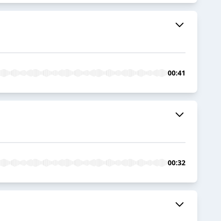
00:41
00:32