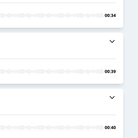
00:34
00:39
00:40