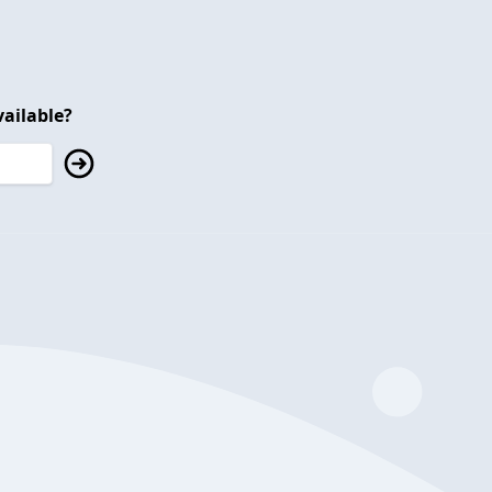
ailable?