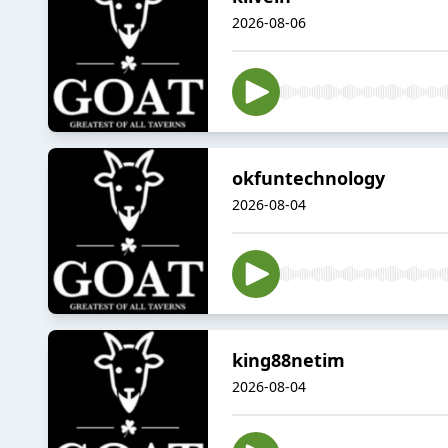
2026-08-06
okfuntechnology
2026-08-04
king88netim
2026-08-04