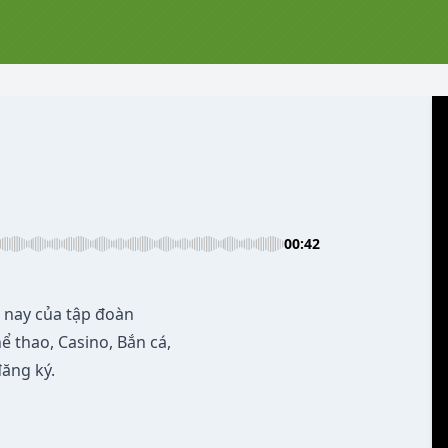
00:42
n nay của tập đoàn
hể thao, Casino, Bắn cá,
đăng ký.