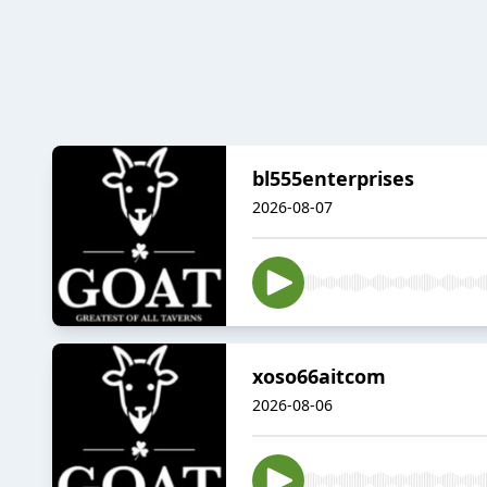
bl555enterprises
2026-08-07
xoso66aitcom
2026-08-06