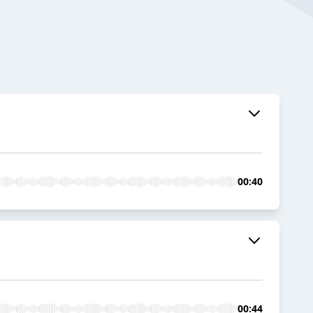
00:40
00:44