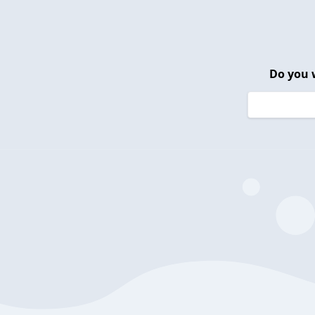
Do you 