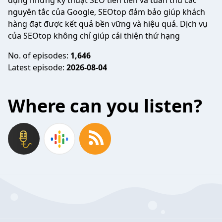
dụng những kỹ thuật SEO tiên tiến và tuân thủ các
nguyên tắc của Google, SEOtop đảm bảo giúp khách
hàng đạt được kết quả bền vững và hiệu quả. Dịch vụ
của SEOtop không chỉ giúp cải thiện thứ hạng
No. of episodes:
1,646
Latest episode:
2026-08-04
Where can you listen?