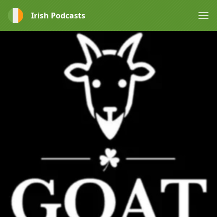
Irish Podcasts