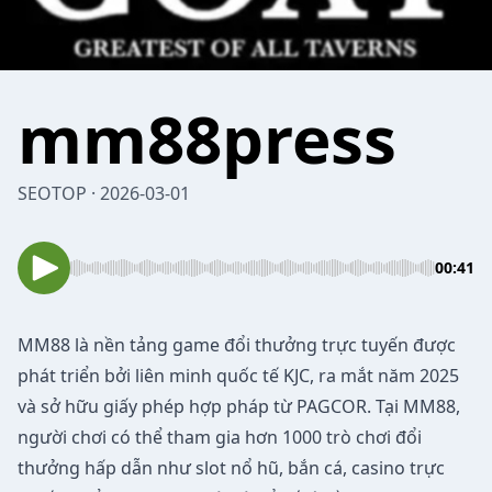
mm88press
SEOTOP · 2026-03-01
00:41
MM88
là nền tảng game đổi thưởng trực tuyến được
phát triển bởi liên minh quốc tế KJC, ra mắt năm 2025
và sở hữu giấy phép hợp pháp từ PAGCOR. Tại MM88,
người chơi có thể tham gia hơn 1000 trò chơi đổi
thưởng hấp dẫn như slot nổ hũ, bắn cá, casino trực