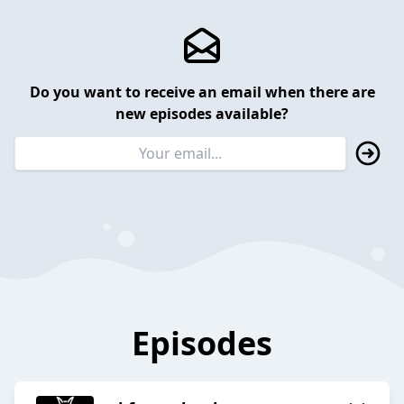
Do you want to receive an email when there are
new episodes available?
Episodes