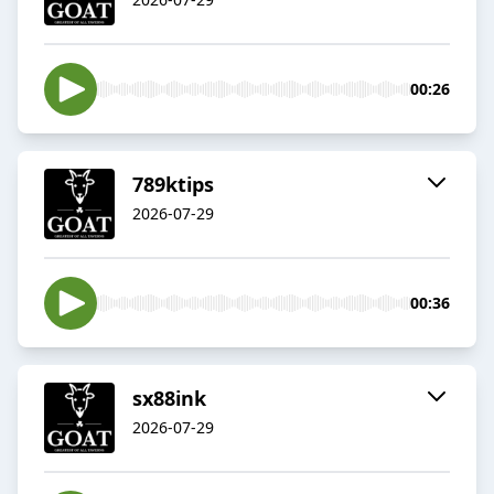
00:26
789ktips
2026-07-29
00:36
sx88ink
2026-07-29