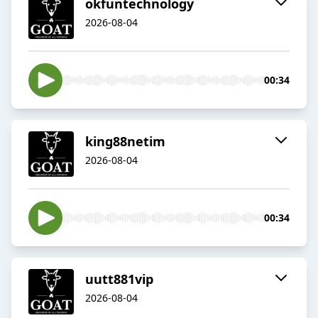
okfuntechnology
2026-08-04
00:34
king88netim
2026-08-04
00:34
uutt881vip
2026-08-04