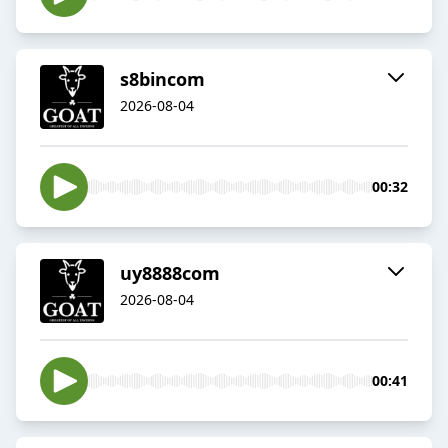
s8bincom
2026-08-04
00:32
uy8888com
2026-08-04
00:41