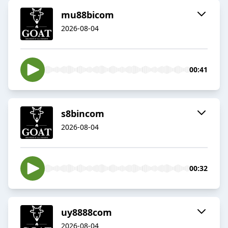
mu88bicom
2026-08-04
00:41
s8bincom
2026-08-04
00:32
uy8888com
2026-08-04