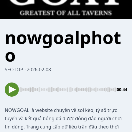
nowgoalphot
o
SEOTOP · 2026-02-08
00:44
NOWGOAL
là website chuyên về soi kèo, tỷ số trực
tuyến và kết quả bóng đá được đông đảo người chơi
tin dùng. Trang cung cấp dữ liệu trận đấu theo thời