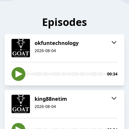
Episodes
okfuntechnology
2026-08-04
00:34
king88netim
2026-08-04