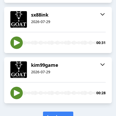
sx88ink
2026-07-29
00:31
kim99game
2026-07-29
00:28