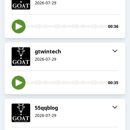
2026-07-29
00:36
gtwintech
2026-07-29
00:35
55qqblog
2026-07-29