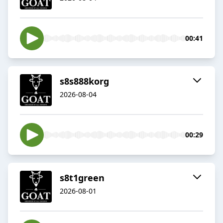
00:41
s8s888korg
2026-08-04
00:29
s8t1green
2026-08-01