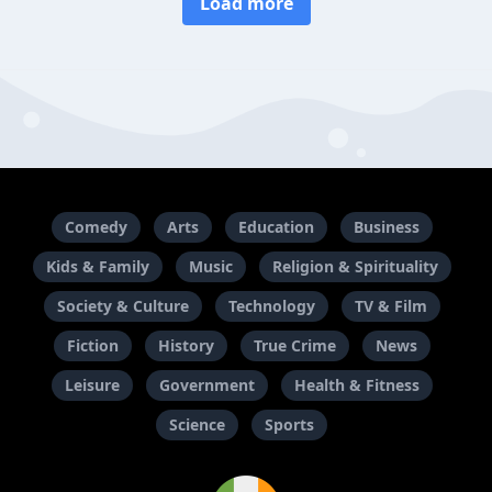
Load more
Comedy
Arts
Education
Business
Kids & Family
Music
Religion & Spirituality
Society & Culture
Technology
TV & Film
Fiction
History
True Crime
News
Leisure
Government
Health & Fitness
Science
Sports