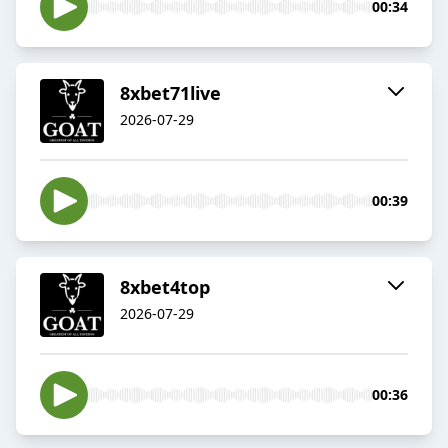
00:34
8xbet71live
2026-07-29
00:39
8xbet4top
2026-07-29
00:36