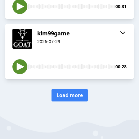
00:31
kim99game
2026-07-29
00:28
Load more