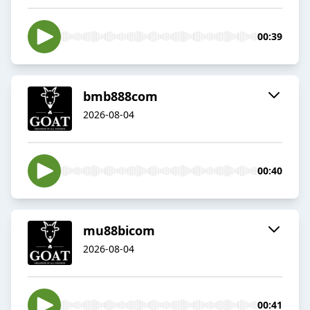
00:39
bmb888com
2026-08-04
00:40
mu88bicom
2026-08-04
00:41