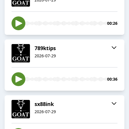
00:26
789ktips
2026-07-29
00:36
sx88ink
2026-07-29