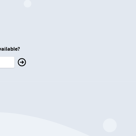
ailable?