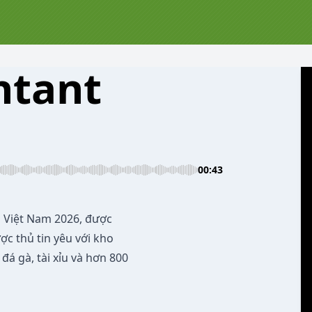
ntant
00:43
u Việt Nam 2026, được
c thủ tin yêu với kho
đá gà, tài xỉu và hơn 800