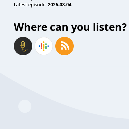
Latest episode:
2026-08-04
Where can you listen?