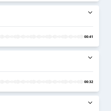
00:41
00:32