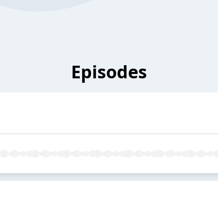
Episodes