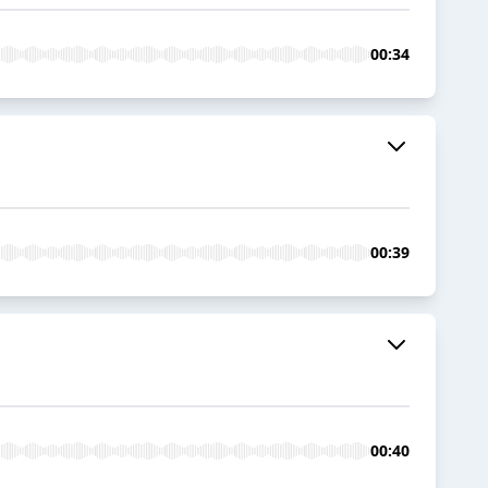
00:34
00:39
00:40