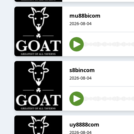
mu88bicom
2026-08-04
s8bincom
2026-08-04
uy8888com
2026-08-04