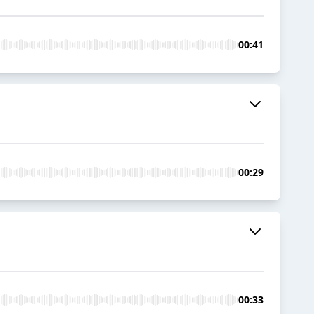
00:41
00:29
00:33