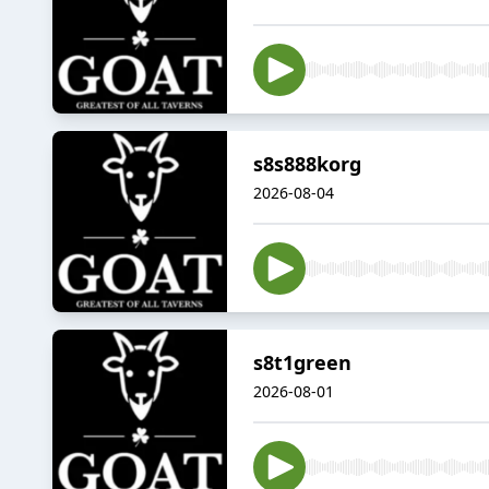
s8s888korg
2026-08-04
s8t1green
2026-08-01