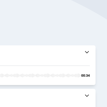
00:34