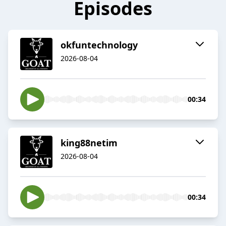
Episodes
okfuntechnology
2026-08-04
00:34
king88netim
2026-08-04
00:34