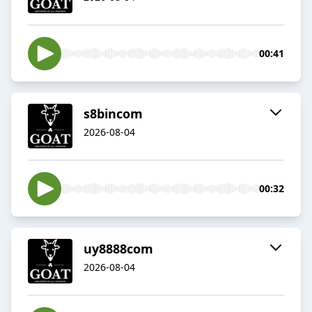
00:41
s8bincom
2026-08-04
00:32
uy8888com
2026-08-04