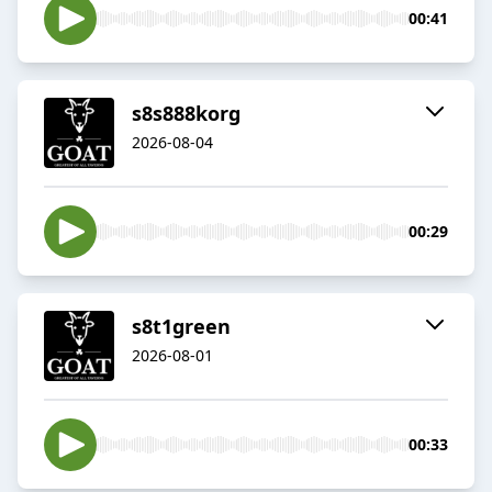
00:41
s8s888korg
2026-08-04
00:29
s8t1green
2026-08-01
00:33