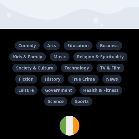
Comedy
Arts
Education
Business
Kids & Family
Music
Religion & Spirituality
Society & Culture
Technology
TV & Film
Fiction
History
True Crime
News
Leisure
Government
Health & Fitness
Science
Sports