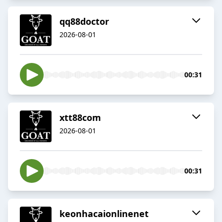
qq88doctor
2026-08-01
00:31
xtt88com
2026-08-01
00:31
keonhacaionlinenet