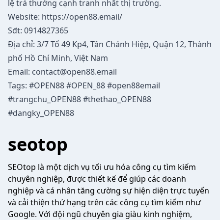
lệ trả thưởng cạnh tranh nhất thị trường.
Website:
https://open88.email/
Sđt: 0914827365
Địa chỉ: 3/7 Tổ 49 Kp4, Tân Chánh Hiệp, Quận 12, Thành
phố Hồ Chí Minh, Việt Nam
Email: contact@open88.email
Tags: #OPEN88 #OPEN_88 #open88email
#trangchu_OPEN88 #thethao_OPEN88
#dangky_OPEN88
seotop
SEOtop là một dịch vụ tối ưu hóa công cụ tìm kiếm
chuyên nghiệp, được thiết kế để giúp các doanh
nghiệp và cá nhân tăng cường sự hiện diện trực tuyến
và cải thiện thứ hạng trên các công cụ tìm kiếm như
Google. Với đội ngũ chuyên gia giàu kinh nghiệm,