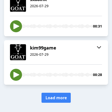
2026-07-29
00:31
kim99game
2026-07-29
00:28
Load more