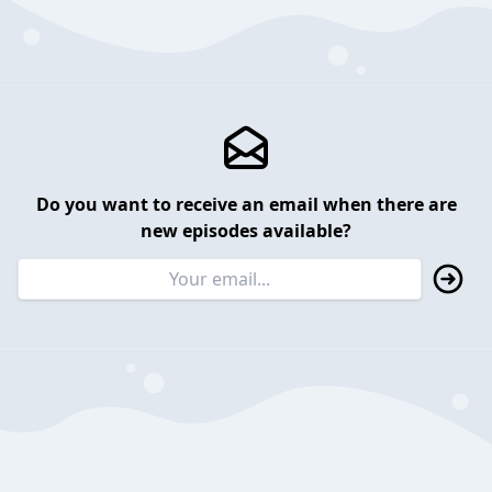
Do you want to receive an email when there are
new episodes available?