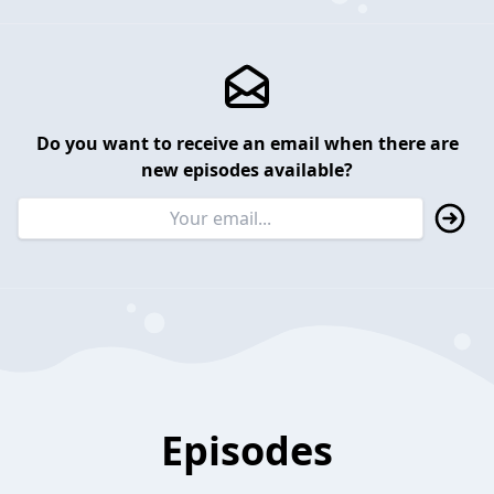
Do you want to receive an email when there are
new episodes available?
Episodes