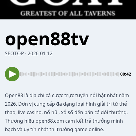
open88tv
SEOTOP · 2026-01-12
00:42
Open88
là địa chỉ cá cược trực tuyến nổi bật nhất năm
2026. Đơn vị cung cấp đa dạng loại hình giải trí từ thể
thao, live casino, nổ hũ , xổ số đến bắn cá đổi thưởng.
Thương hiệu open88.com cam kết trả thưởng minh
bạch và uy tín nhất thị trường game online.