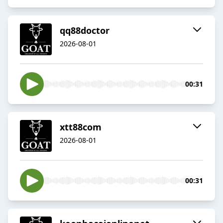
qq88doctor
2026-08-01
00:31
xtt88com
2026-08-01
00:31