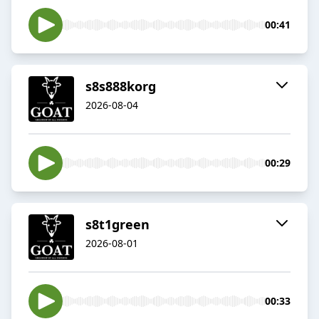
00:41
s8s888korg
2026-08-04
00:29
s8t1green
2026-08-01
00:33