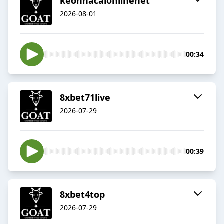
keonhacaionlinenet
2026-08-01
00:34
8xbet71live
2026-07-29
00:39
8xbet4top
2026-07-29