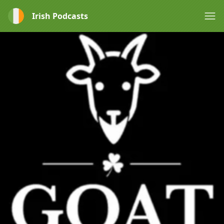
Irish Podcasts