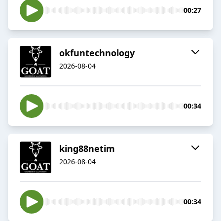
00:27
okfuntechnology
2026-08-04
00:34
king88netim
2026-08-04
00:34