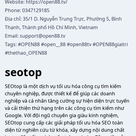
Website:
https://open88.tv/
Phone: 0347129185
Địa chỉ: 35/1 D. Nguyễn Trung Trực, Phường 5, Bình
Thạnh, Thành phố Hồ Chí Minh, Vietnam
Email: support@open88.tv
Tags: #OPEN88 #open__88 #open88tv #OPEN88giaitri
#thethao_OPEN88
seotop
SEOtop là một dịch vụ tối ưu hóa công cụ tìm kiếm
chuyên nghiệp, được thiết kế để giúp các doanh
nghiệp và cá nhân tăng cường sự hiện diện trực tuyến
và cải thiện thứ hạng trên các công cụ tìm kiếm như
Google. Với đội ngũ chuyên gia giàu kinh nghiệm,
SEOtop cung cấp các giải pháp tối ưu hóa SEO toàn
diện từ nghiên cứu từ khóa, xây dựng nội dung chất