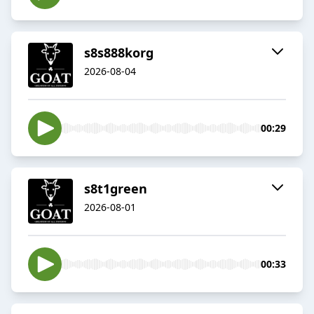
s8s888korg
2026-08-04
00:29
s8t1green
2026-08-01
00:33