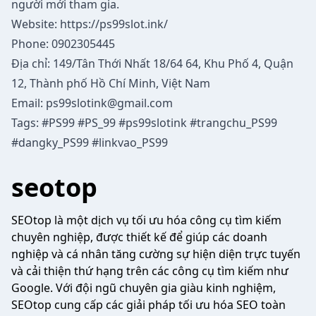
người mới tham gia.
Website:
https://ps99slot.ink/
Phone: 0902305445
Địa chỉ: 149/Tân Thới Nhất 18/64 64, Khu Phố 4, Quận
12, Thành phố Hồ Chí Minh, Việt Nam
Email: ps99slotink@gmail.com
Tags: #PS99 #PS_99 #ps99slotink #trangchu_PS99
#dangky_PS99 #linkvao_PS99
seotop
SEOtop là một dịch vụ tối ưu hóa công cụ tìm kiếm
chuyên nghiệp, được thiết kế để giúp các doanh
nghiệp và cá nhân tăng cường sự hiện diện trực tuyến
và cải thiện thứ hạng trên các công cụ tìm kiếm như
Google. Với đội ngũ chuyên gia giàu kinh nghiệm,
SEOtop cung cấp các giải pháp tối ưu hóa SEO toàn