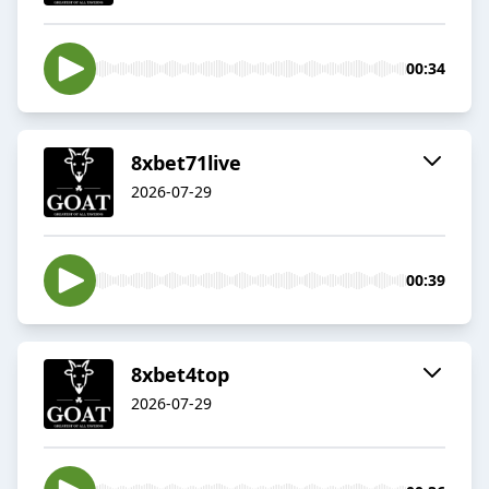
00:34
8xbet71live
2026-07-29
00:39
8xbet4top
2026-07-29