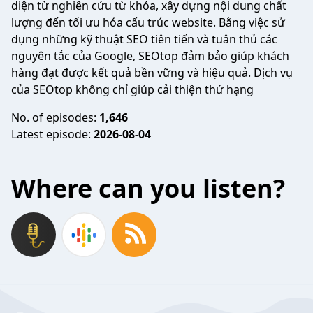
diện từ nghiên cứu từ khóa, xây dựng nội dung chất
lượng đến tối ưu hóa cấu trúc website. Bằng việc sử
dụng những kỹ thuật SEO tiên tiến và tuân thủ các
nguyên tắc của Google, SEOtop đảm bảo giúp khách
hàng đạt được kết quả bền vững và hiệu quả. Dịch vụ
của SEOtop không chỉ giúp cải thiện thứ hạng
No. of episodes:
1,646
Latest episode:
2026-08-04
Where can you listen?