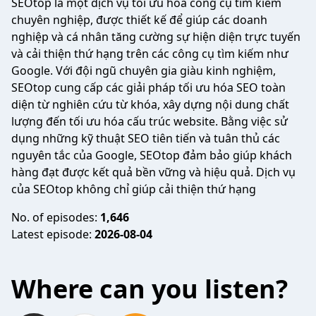
SEOtop là một dịch vụ tối ưu hóa công cụ tìm kiếm
chuyên nghiệp, được thiết kế để giúp các doanh
nghiệp và cá nhân tăng cường sự hiện diện trực tuyến
và cải thiện thứ hạng trên các công cụ tìm kiếm như
Google. Với đội ngũ chuyên gia giàu kinh nghiệm,
SEOtop cung cấp các giải pháp tối ưu hóa SEO toàn
diện từ nghiên cứu từ khóa, xây dựng nội dung chất
lượng đến tối ưu hóa cấu trúc website. Bằng việc sử
dụng những kỹ thuật SEO tiên tiến và tuân thủ các
nguyên tắc của Google, SEOtop đảm bảo giúp khách
hàng đạt được kết quả bền vững và hiệu quả. Dịch vụ
của SEOtop không chỉ giúp cải thiện thứ hạng
No. of episodes:
1,646
Latest episode:
2026-08-04
Where can you listen?