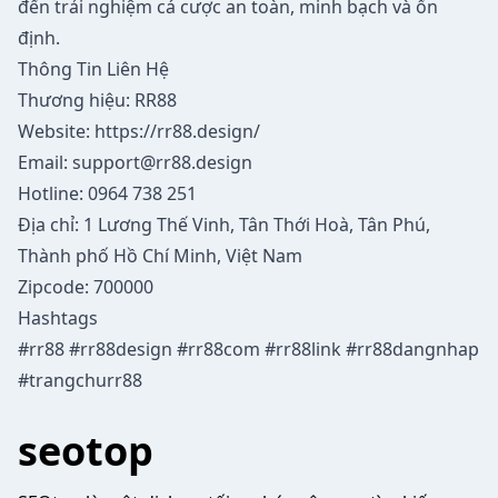
đến trải nghiệm cá cược an toàn, minh bạch và ổn
định.
Thông Tin Liên Hệ
Thương hiệu: RR88
Website:
https://rr88.design/
Email: support@rr88.design
Hotline: 0964 738 251
Địa chỉ: 1 Lương Thế Vinh, Tân Thới Hoà, Tân Phú,
Thành phố Hồ Chí Minh, Việt Nam
Zipcode: 700000
Hashtags
#rr88 #rr88design #rr88com #rr88link #rr88dangnhap
#trangchurr88
seotop