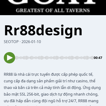
Rr88design
SEOTOP · 2026-01-10
00:47
RR88
là nhà cái trực tuyến được cấp phép quốc tế,
cung cấp đa dạng sản phẩm giải trí như casino, thể
thao và bắn cá trên cả máy tính lẫn di động. Ứng dụng
bảo mật SSL 256-bit, giao dịch tự động nhanh chóng,
ưu đãi hấp dẫn cùng đội ngũ hỗ trợ 24/7, RR88 mang