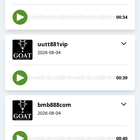
00:34
uutt881vip
2026-08-04
00:39
bmb888com
2026-08-04
00:40