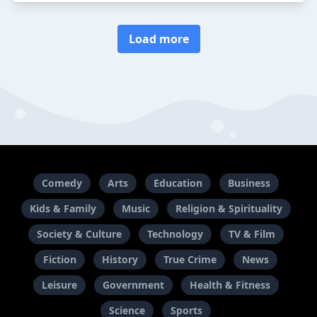
Load more
Comedy
Arts
Education
Business
Kids & Family
Music
Religion & Spirituality
Society & Culture
Technology
TV & Film
Fiction
History
True Crime
News
Leisure
Government
Health & Fitness
Science
Sports