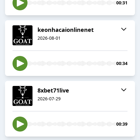
00:31
keonhacaionlinenet
2026-08-01
00:34
8xbet71live
2026-07-29
00:39