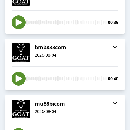
00:39
bmb888com
2026-08-04
00:40
mu88bicom
2026-08-04