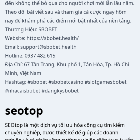
đến không thể bỏ qua cho người chơi mới lẫn lâu năm.
Theo dõi bài viết sau và tham gia cá cược ngay hôm
nay để khám phá các điểm nổi bật nhất của nền tảng.
Thương Hiệu: SBOBET
Website:
https://sbobet.health/
Email: support@sbobet.health
Hotline: 0937 482 615
Địa Chỉ: 67 Tân Trang, Khu phố 1, Tân Hòa, Tp. Hồ Chí
Minh, Việt Nam
Hashtag: #sbobet #sbobetcasino #slotgamesbobet
#nhacaisbobet #dangkysbobet
seotop
SEOtop là một dịch vụ tối ưu hóa công cụ tìm kiếm
chuyên nghiệp, được thiết kế để giúp các doanh