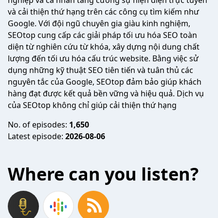
nghiệp và cá nhân tăng cường sự hiện diện trực tuyến
và cải thiện thứ hạng trên các công cụ tìm kiếm như
Google. Với đội ngũ chuyên gia giàu kinh nghiệm,
SEOtop cung cấp các giải pháp tối ưu hóa SEO toàn
diện từ nghiên cứu từ khóa, xây dựng nội dung chất
lượng đến tối ưu hóa cấu trúc website. Bằng việc sử
dụng những kỹ thuật SEO tiên tiến và tuân thủ các
nguyên tắc của Google, SEOtop đảm bảo giúp khách
hàng đạt được kết quả bền vững và hiệu quả. Dịch vụ
của SEOtop không chỉ giúp cải thiện thứ hạng
No. of episodes:
1,650
Latest episode:
2026-08-06
Where can you listen?