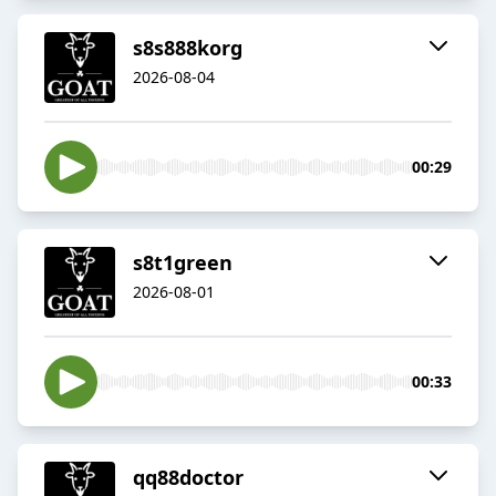
s8s888korg
2026-08-04
00:29
s8t1green
2026-08-01
00:33
qq88doctor