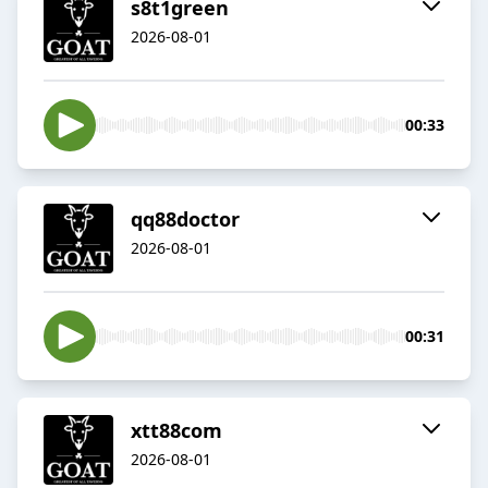
s8t1green
2026-08-01
00:33
qq88doctor
2026-08-01
00:31
xtt88com
2026-08-01