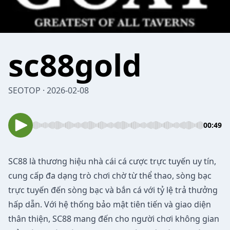
sc88gold
SEOTOP · 2026-02-08
00:49
SC88
là thương hiệu nhà cái cá cược trực tuyến uy tín,
cung cấp đa dạng trò chơi chờ từ thể thao, sòng bạc
trực tuyến đến sòng bạc và bắn cá với tỷ lệ trả thưởng
hấp dẫn. Với hệ thống bảo mật tiên tiến và giao diện
thân thiện, SC88 mang đến cho người chơi không gian