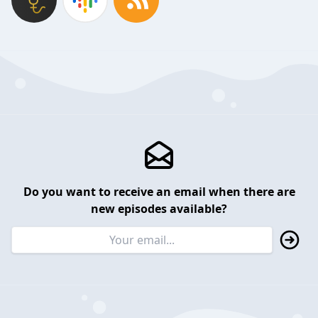
Do you want to receive an email when there are
new episodes available?