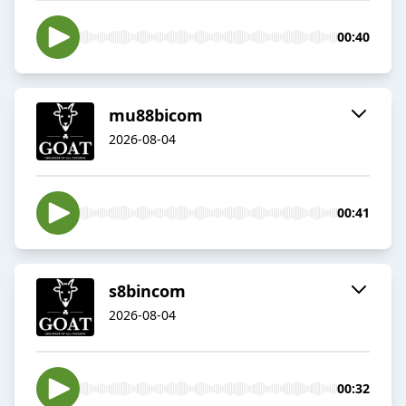
00:40
mu88bicom
2026-08-04
00:41
s8bincom
2026-08-04
00:32