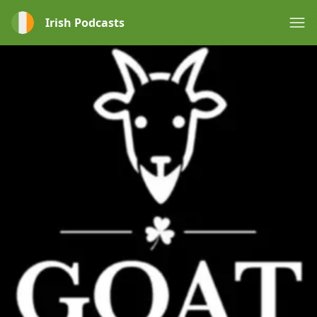
Irish Podcasts