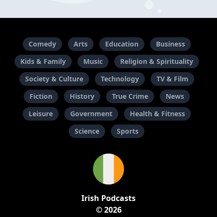
Comedy
Arts
Education
Business
Kids & Family
Music
Religion & Spirituality
Society & Culture
Technology
TV & Film
Fiction
History
True Crime
News
Leisure
Government
Health & Fitness
Science
Sports
Irish Podcasts
© 2026