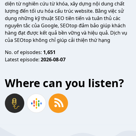
diện từ nghiên cứu từ khóa, xây dựng nội dung chất
lượng đến tối ưu hóa cấu trúc website. Bằng việc sử
dụng những kỹ thuật SEO tiên tiến và tuân thủ các
nguyên tắc của Google, SEOtop đảm bảo giúp khách
hàng đạt được kết quả bền vững và hiệu quả. Dịch vụ
của SEOtop không chỉ giúp cải thiện thứ hạng
No. of episodes:
1,651
Latest episode:
2026-08-07
Where can you listen?