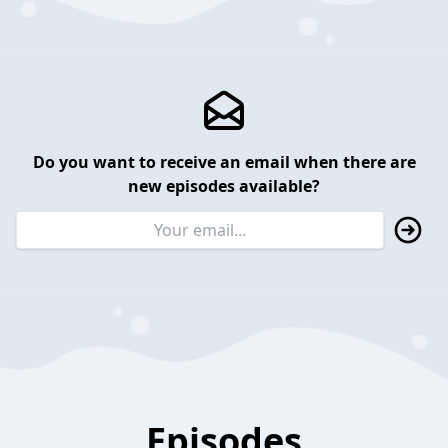
Do you want to receive an email when there are
new episodes available?
Episodes