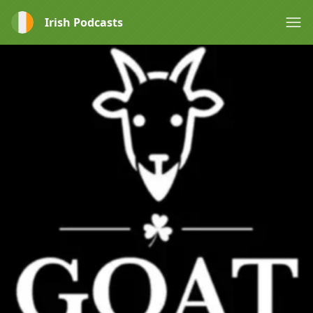
Irish Podcasts