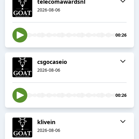
telecomawardsnl
2026-08-06
00:26
csgocaseio
2026-08-06
00:26
klivein
2026-08-06