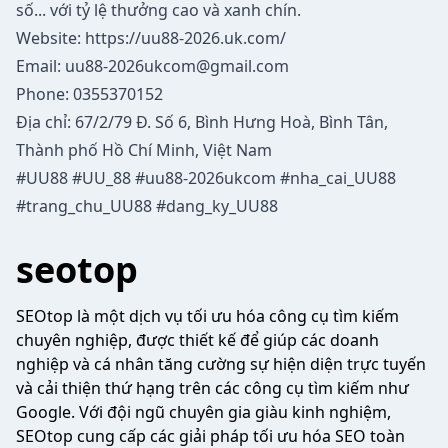
số... với tỷ lệ thưởng cao và xanh chín.
Website:
https://uu88-2026.uk.com/
Email: uu88-2026ukcom@gmail.com
Phone: 0355370152
Địa chỉ: 67/2/79 Đ. Số 6, Bình Hưng Hoà, Bình Tân,
Thành phố Hồ Chí Minh, Việt Nam
#UU88 #UU_88 #uu88-2026ukcom #nha_cai_UU88
#trang_chu_UU88 #dang_ky_UU88
seotop
SEOtop là một dịch vụ tối ưu hóa công cụ tìm kiếm
chuyên nghiệp, được thiết kế để giúp các doanh
nghiệp và cá nhân tăng cường sự hiện diện trực tuyến
và cải thiện thứ hạng trên các công cụ tìm kiếm như
Google. Với đội ngũ chuyên gia giàu kinh nghiệm,
SEOtop cung cấp các giải pháp tối ưu hóa SEO toàn