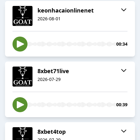
keonhacaionlinenet
2026-08-01
00:34
8xbet71live
2026-07-29
00:39
8xbet4top
2026-07-29