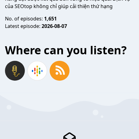
của SEOtop không chỉ giúp cải thiện thứ hạng
No. of episodes:
1,651
Latest episode:
2026-08-07
Where can you listen?