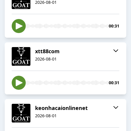
2026-08-01
00:31
xtt88com
2026-08-01
00:31
keonhacaionlinenet
2026-08-01