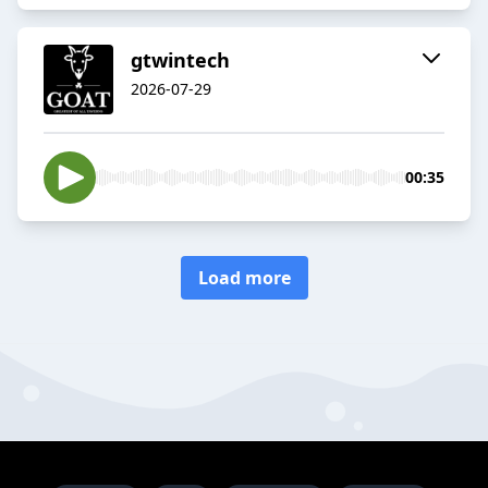
gtwintech
2026-07-29
00:35
Load more