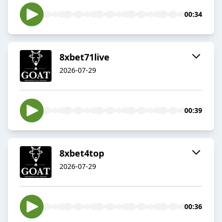
00:34
8xbet71live
2026-07-29
00:39
8xbet4top
2026-07-29
00:36