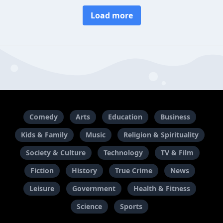
Load more
Comedy
Arts
Education
Business
Kids & Family
Music
Religion & Spirituality
Society & Culture
Technology
TV & Film
Fiction
History
True Crime
News
Leisure
Government
Health & Fitness
Science
Sports