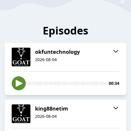
Episodes
okfuntechnology
2026-08-04
00:34
king88netim
2026-08-04