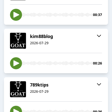
00:37
kim88blog
2026-07-29
00:26
789ktips
2026-07-29
00:36