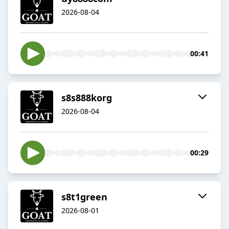
2026-08-04
00:41
s8s888korg
2026-08-04
00:29
s8t1green
2026-08-01